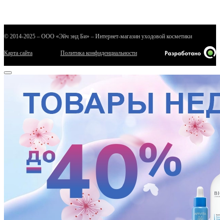
© 2014-2025 – ООО «Эйч энд Би» – Интернет-магазин уходовой косметики
Карта сайта
Политика конфиденциальности
е
ные
ы