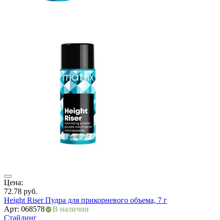
ры
Цена:
72.78
руб.
Height Riser Пудра для прикорневого объема, 7 г
Арт: 068578
В наличии
Стайлинг