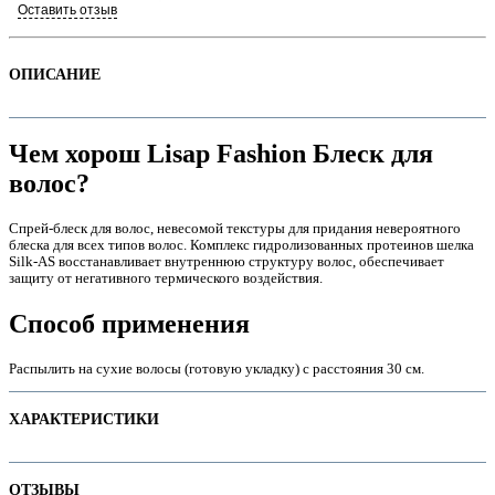
Оставить отзыв
ОПИСАНИЕ
Чем хорош Lisap Fashion Блеск для
волос?
Спрей-блеск для волос, невесомой текстуры для придания невероятного
блеска для всех типов волос. Комплекс гидролизованных протеинов шелка
Silk-АS восстанавливает внутреннюю структуру волос, обеспечивает
защиту от негативного термического воздействия.
е
Способ применения
Распылить на сухие волосы (готовую укладку) c расстояния 30 см.
ХАРАКТЕРИСТИКИ
е
Наименование параметра
Значение параметра
ОТЗЫВЫ