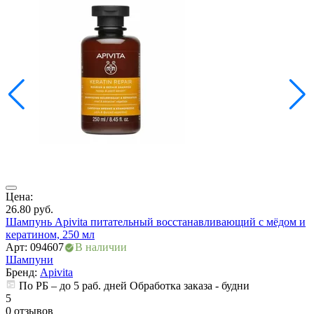
Цена:
Ц
26.80
руб.
1
Шампунь Apivita питательный восстанавливающий с мёдом и
Ш
кератином, 250 мл
а
Арт: 094607
В наличии
А
Шампуни
Бренд:
Apivita
По РБ – до 5 раб. дней Обработка заказа - будни
5
5
0 отзывов
0