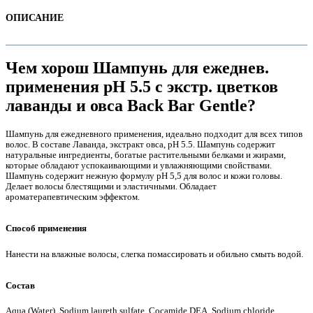
ОПИСАНИЕ
Чем хорош Шампунь для ежеднев.
применения pH 5.5 с экстр. цветков
лаванды и овса Back Bar Gentle?
Шампунь для ежедневного применения, идеально подходит для всех типов
волос. В составе Лаванда, экстракт овса, pH 5.5. Шампунь содержит
натуральные ингредиенты, богатые растительными белками и жирами,
которые обладают успокаивающими и увлажняющими свойствами.
Шампунь содержит нежную формулу pH 5,5 для волос и кожи головы.
е
Делает волосы блестящими и эластичными. Обладает
ароматерапевтическим эффектом.
Способ применения
Нанести на влажные волосы, слегка помассировать и обильно смыть водой.
е
Состав
Aqua (Water), Sodium laureth sulfate, Cocamide DEA, Sodium chloride,