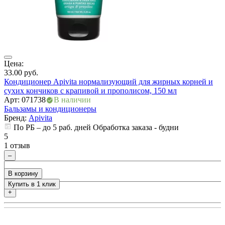
Цена:
Ц
33.00
руб.
3
Кондиционер Apivita нормализующий для жирных корней и
К
сухих кончиков с крапивой и прополисом, 150 мл
с
Арт: 071738
В наличии
А
Бальзамы и кондиционеры
Б
Бренд:
Apivita
По РБ – до 5 раб. дней Обработка заказа - будни
5
5
1 отзыв
0
–
В корзину
Купить в 1 клик
+