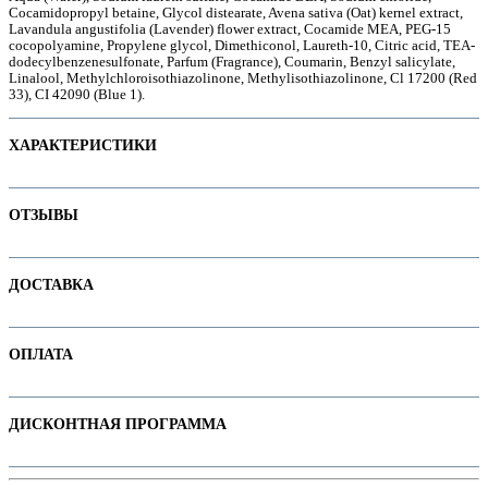
Cocamidopropyl betaine, Glycol distearate, Avena sativa (Oat) kernel extract,
Lavandula angustifolia (Lavender) flower extract, Cocamide MEA, PEG-15
cocopolyamine, Propylene glycol, Dimethiconol, Laureth-10, Citric acid, TEA-
dodecylbenzenesulfonate, Parfum (Fragrance), Coumarin, Benzyl salicylate,
Linalool, Methylchloroisothiazolinone, Methylisothiazolinone, Cl 17200 (Red
е
33), CI 42090 (Blue 1).
ХАРАКТЕРИСТИКИ
Наименование параметра
Значение параметра
ОТЗЫВЫ
Бессульфатные
Для детей
Отзывов пока нет. Ваш может стать первым!
ДОСТАВКА
Назначение
Не тестируется на животных
В интернет-магазине доступны варианты доставки:
Объем продукта
ОПЛАТА
1. Доставка курьером по Минску
Основная цена
10.30
ие
Пол
2. Доставка по РБ с помощью служб "Белпочта" или "Европочта"
Оплачивайте покупки удобным способом. В интернет-магазине доступны
ДИСКОНТНАЯ ПРОГРАММА
варианты оплаты:
Тип волос
Подробнее про все способы смотрите на странице "
Доставка
"
1. Наличными. При самовывозе или доставке курьером.
Категория
Шампуни
ы