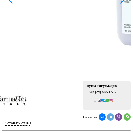
ая
Нужна консультация?
е
+375 (29)
608-17-17
Всего отзывов: 0
Поделиться:
ой
Оставить отзыв