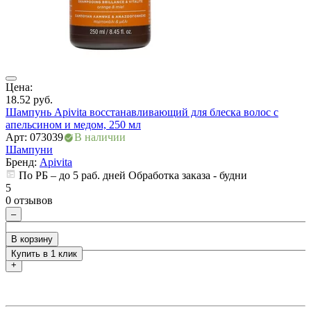
ия
Цена:
Ц
18.52
руб.
2
Шампунь Apivita восстанавливающий для блеска волос с
Ш
апельсином и медом, 250 мл
Арт: 073039
В наличии
А
Шампуни
Бренд:
Apivita
По РБ – до 5 раб. дней Обработка заказа - будни
5
5
0 отзывов
0
–
В корзину
Купить в 1 клик
+