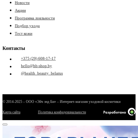
Новости
Акции
Программа лояльности
Подбор ухода
Тест кожи
Контакты
+375 (29) 608-17-17
е
hello@hb-shop.by
@health_beauty_belarus
ные
© 2014-2025 – ООО «Эйч энд Би» – Интернет-магазин уходовой косметики
Карта сайта
Политика конфиденциальности
ы