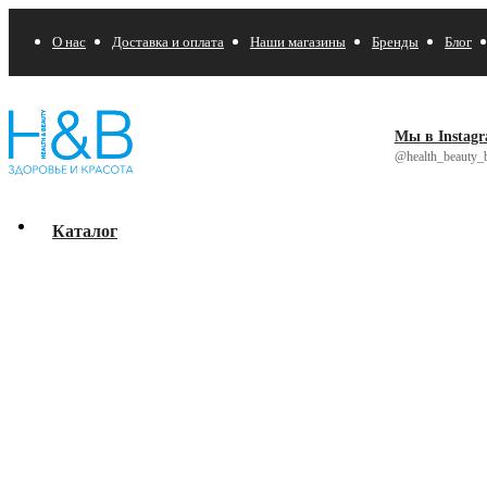
О нас
Доставка и оплата
Наши магазины
Бренды
Блог
Мы в Instag
@health_beauty_b
Каталог