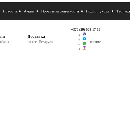
Новости
Акции
Программа лояльности
Подбор ухода
Тест ко
+375 (29)
608-17-17
ram
Доставка
elarus
по всей Беларуси
– пишите