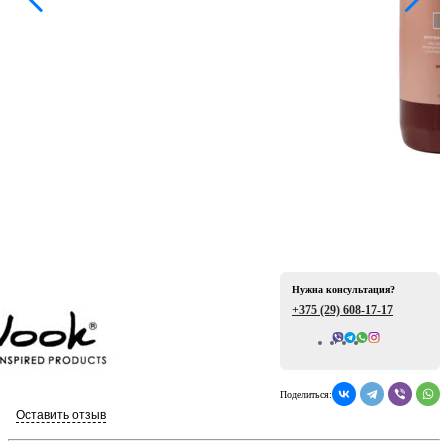
ая
Нужна консультация?
е
+375 (29)
608-17-17
Всего отзывов: 0
Поделиться:
ой
Оставить отзыв