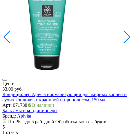
Цена:
Ц
33.00
руб.
3
Кондиционер Apivita нормализующий для жирных корней и
К
сухих кончиков с крапивой и прополисом, 150 мл
с
Арт: 071738
В наличии
А
Бальзамы и кондиционеры
Б
Бренд:
Apivita
По РБ – до 5 раб. дней Обработка заказа - будни
5
5
1 отзыв
0