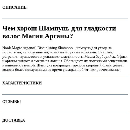
ОПИСАНИЕ
Чем хорош Шампунь для гладкости
волос Магия Арганы?
Nook Magic Arganoil Disciplining Shampoo - шампунь для ухода за
пористыми, непослушными, ломкими и сухими волосами. Очищает,
устраняет пушистость и усиливает эластичность. Масла берберийской фиги
и арганы питают и смягчают локоны. Обогащают их полезными веществами
и наполняют влагой. Шампунь возвращает прядям здоровый блеск, делает
волосы более послушными во время укладки и облегчает расчесывание.
е
ХАРАКТЕРИСТИКИ
Наименование параметра
Значение параметра
ОТЗЫВЫ
Бессульфатные
Для детей
Отзывов пока нет. Ваш может стать первым!
е
ДОСТАВКА
Назначение
Не тестируется на животных