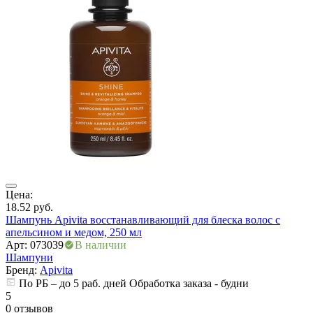
ры
Цена:
Ц
18.52
руб.
2
Шампунь Apivita восстанавливающий для блеска волос с
Ш
апельсином и медом, 250 мл
Арт: 073039
В наличии
А
Шампуни
Бренд:
Apivita
По РБ – до 5 раб. дней Обработка заказа - будни
5
5
0 отзывов
0