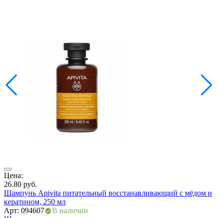
Цена:
Ц
26.80
руб.
1
Шампунь Apivita питательный восстанавливающий с мёдом и
Ш
кератином, 250 мл
а
Арт: 094607
В наличии
А