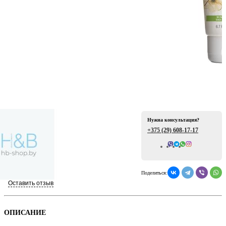
ая
Нужна консультация?
+375 (29)
608-17-17
Всего отзывов: 0
е
Поделиться:
Оставить отзыв
ой
ОПИСАНИЕ