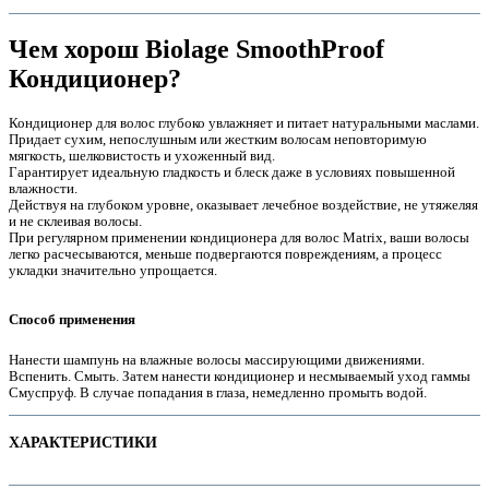
Чем хорош Biolage SmoothProof
Кондиционер?
Кондиционер
для волос глубоко увлажняет и питает натуральными маслами.
Придает сухим, непослушным или жестким волосам неповторимую
мягкость, шелковистость и ухоженный вид.
Гарантирует идеальную гладкость и блеск даже в условиях повышенной
влажности.
Действуя на глубоком уровне, оказывает лечебное воздействие, не утяжеляя
и не склеивая волосы.
При регулярном применении кондиционера для волос Matrix, ваши волосы
легко расчесываются, меньше подвергаются повреждениям, а процесс
укладки значительно упрощается.
е
Способ применения
Нанести шампунь на влажные волосы массирующими движениями.
Вспенить. Смыть. Затем нанести кондиционер и несмываемый уход гаммы
Смуспруф. В случае попадания в глаза, немедленно промыть водой.
ХАРАКТЕРИСТИКИ
е