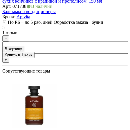
сухих кончиков с крапивой и прополисом, 150 мл
П
ия
Арт: 071738
В наличии
N
Бальзамы и кондиционеры
А
Бренд:
Apivita
Б
По РБ – до 5 раб. дней Обработка заказа - будни
5
1 отзыв
5
0
–
В корзину
Купить в 1 клик
+
Сопутствующие товары