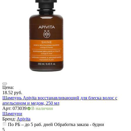
ры
Цена:
Ц
18.52
руб.
2
Шампунь Apivita восстанавливающий для блеска волос с
Ш
апельсином и медом, 250 мл
Арт: 073039
В наличии
А
Шампуни
Бренд:
Apivita
По РБ – до 5 раб. дней Обработка заказа - будни
5
5