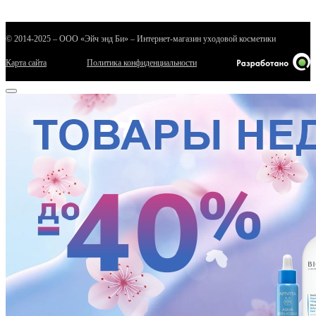
© 2014-2025 – ООО «Эйч энд Би» – Интернет-магазин уходовой косметики
Карта сайта
Политика конфиденциальности
е
ные
ы