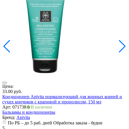
Цена:
Ц
33.00
руб.
3
Кондиционер Apivita нормализующий для жирных корней и
К
сухих кончиков с крапивой и прополисом, 150 мл
с
Арт: 071738
В наличии
А
Бальзамы и кондиционеры
Б
Бренд:
Apivita
По РБ – до 5 раб. дней Обработка заказа - будни
5
5