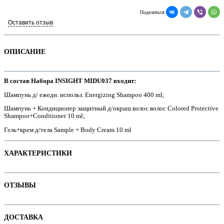
Поделиться:
Оставить отзыв
ОПИСАНИЕ
В состав Набора INSIGHT MIDU037 входит:
Шампунь д/ ежедн. использ. Energizing Shampoo 400 ml;
Шампунь + Кондиционер защитный д/окраш.волос волос Colored Protective
Shampoo+Conditioner 10 ml;
Гель+крем д/тела Sample + Body Cream 10 ml
е
ХАРАКТЕРИСТИКИ
Наименование параметра
Значение параметра
ОТЗЫВЫ
Бессульфатные
true
е
Для детей
Отзывов пока нет. Ваш может стать первым!
ДОСТАВКА
Назначение