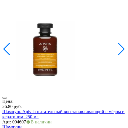
Цена:
Ц
26.80
руб.
1
Шампунь Apivita питательный восстанавливающий с мёдом и
Ш
кератином, 250 мл
а
Арт: 094607
В наличии
А
Шампуни