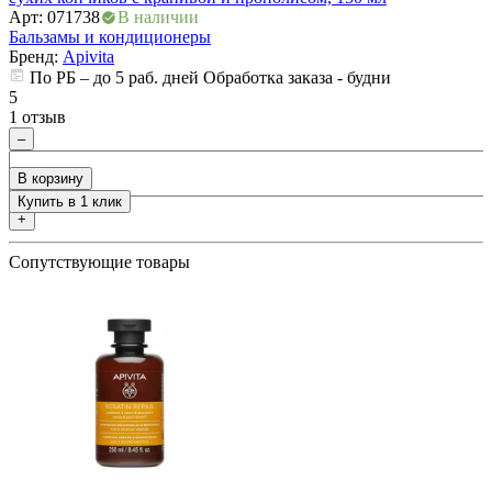
Арт: 071738
В наличии
N
ия
Бальзамы и кондиционеры
А
Бренд:
Apivita
Б
По РБ – до 5 раб. дней Обработка заказа - будни
5
1 отзыв
5
0
–
В корзину
Купить в 1 клик
+
Сопутствующие товары