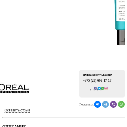
ая
Нужна консультация?
+375 (29)
608-17-17
е
Всего отзывов: 0
Поделиться:
Оставить отзыв
ой
ОПИСАНИЕ