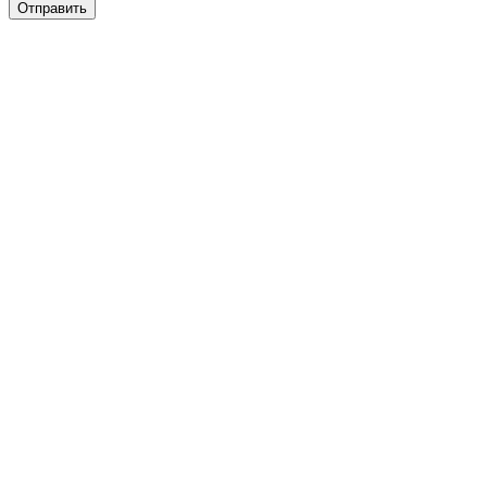
Отправить
ры