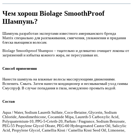
Чем хорош Biolage SmoothProof
Шампунь?
Шампунь разработан экспертами известного американского бренда
Matrix специально для разглаживания, смягчения, увлажнения и придания
блеска вьющимся волосам.
Biolage Smoothproof Shampoo – тщательно и деликатно очищает локоны от
загрязнений и избытка кожного жира, не пересушивая их.
Способ применения
е
Нанести шампунь на влажные волосы массирующими движениями.
Вспенить. Смыть. Затем нанести кондиционер и несмываемый уход гаммы
Смуспруф. В случае попадания в глаза, немедленно промыть водой.
Состав
Aqua / Water, Sodium Laureth Sulfate, Coco-Betaine, Glycerin, Sodium
Chloride, Amodimethicone, Cocamide Mipa, Laureth-5 Carboxylic Acid,
е
Polyquaternium-10, PPG-5-Ceteth-20, Parfum / Fragrance, Sodium Benzoate,
PEG-55 Propylene Glycol Oleate, PEG-60 Hydrogenated Castor Oil, Salicylic
Acid, Propylene Glycol, Camellia Kissi / Camellia Kissi Seed Oil, Limonene,