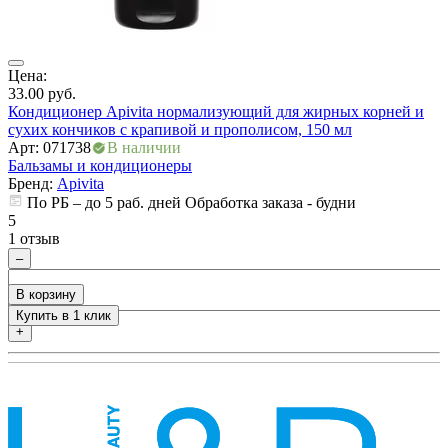
Цена:
Ц
33.00
руб.
3
Кондиционер Apivita нормализующий для жирных корней и
К
сухих кончиков с крапивой и прополисом, 150 мл
с
Арт: 071738
В наличии
А
Бальзамы и кондиционеры
Б
Бренд:
Apivita
По РБ – до 5 раб. дней Обработка заказа - будни
5
5
1 отзыв
0
–
В корзину
Купить в 1 клик
+