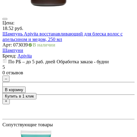
ия
Цена:
Ц
18.52
руб.
2
Шампунь Apivita восстанавливающий для блеска волос с
Ш
апельсином и медом, 250 мл
Арт: 073039
В наличии
А
Шампуни
Бренд:
Apivita
По РБ – до 5 раб. дней Обработка заказа - будни
5
5
0 отзывов
0
–
В корзину
Купить в 1 клик
+
Сопутствующие товары