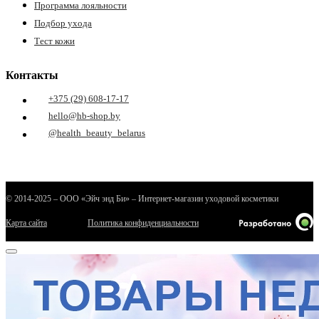
Программа лояльности
Подбор ухода
Тест кожи
Контакты
+375 (29) 608-17-17
hello@hb-shop.by
@health_beauty_belarus
е
© 2014-2025 – ООО «Эйч энд Би» – Интернет-магазин уходовой косметики
ные
Карта сайта
Политика конфиденциальности
ы