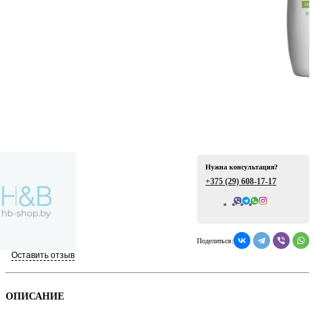
ая
Нужна консультация?
+375 (29)
608-17-17
Всего отзывов: 0
е
Поделиться:
Оставить отзыв
ой
ОПИСАНИЕ