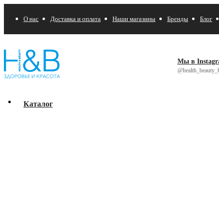
О нас
Доставка и оплата
Наши магазины
Бренды
Блог
Мы в Instag
@health_beauty_b
Каталог