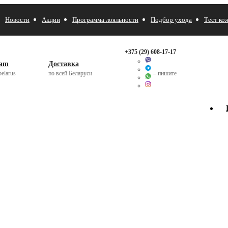
Новости
Акции
Программа лояльности
Подбор ухода
Тест ко
+375 (29)
608-17-17
ram
Доставка
elarus
по всей Беларуси
– пишите