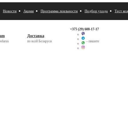
Новости
Акции
Программа лояльности
Подбор ухода
Тест ко
+375 (29)
608-17-17
ram
Доставка
elarus
по всей Беларуси
– пишите