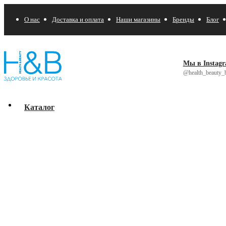
О нас
Доставка и оплата
Наши магазины
Бренды
Блог
Мы в Instag
@health_beauty_b
Каталог