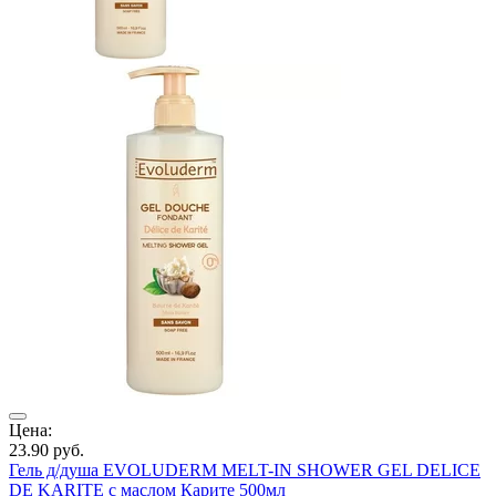
ры
Цена:
Ц
23.90
руб.
4
Гель д/душа EVOLUDERM MELT-IN SHOWER GEL DELICE
Г
DE KARITE с маслом Карите 500мл
А