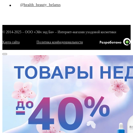
@health_beauty_belarus
© 2014-2025 – ООО «Эйч энд Би» – Интернет-магазин уходовой косметики
Карта сайта
Политика конфиденциальности
е
ные
ы