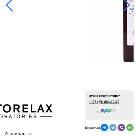
ая
е
Нужна консультация?
+375 (29)
608-17-17
Всего отзывов: 0
ой
Поделиться:
Оставить отзыв