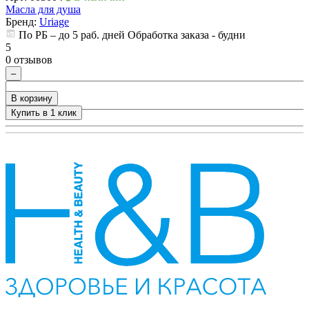
Масла для душа
М
Бренд:
Uriage
По РБ – до 5 раб. дней Обработка заказа - будни
5
5
0 отзывов
0
–
В корзину
Купить в 1 клик
+