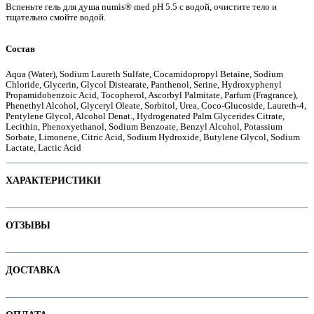
Вспеньте гель для душа numis® med pH 5.5 с водой, очистите тело и
тщательно смойте водой.
Состав
е
Aqua (Water), Sodium Laureth Sulfate, Cocamidopropyl Betaine, Sodium
Chloride, Glycerin, Glycol Distearate, Panthenol, Serine, Hydroxyphenyl
Propamidobenzoic Acid, Tocopherol, Ascorbyl Palmitate, Parfum (Fragrance),
Phenethyl Alcohol, Glyceryl Oleate, Sorbitol, Urea, Coco-Glucoside, Laureth-4,
Pentylene Glycol, Alcohol Denat., Hydrogenated Palm Glycerides Citrate,
Lecithin, Phenoxyethanol, Sodium Benzoate, Benzyl Alcohol, Potassium
Sorbate, Limonene, Citric Acid, Sodium Hydroxide, Butylene Glycol, Sodium
Lactate, Lactic Acid
ХАРАКТЕРИСТИКИ
Наименование параметра
Значение параметра
ОТЗЫВЫ
Основная цена
17.47
ие
Категория
Гели для душа
Отзывов пока нет. Ваш может стать первым!
ДОСТАВКА
Бренд
Numis Med
В интернет-магазине доступны варианты доставки:
ы