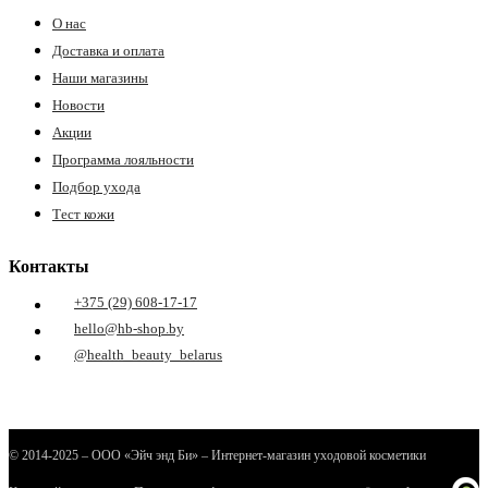
О нас
Доставка и оплата
Наши магазины
Новости
Акции
Программа лояльности
Подбор ухода
е
Тест кожи
Контакты
+375 (29) 608-17-17
ные
hello@hb-shop.by
@health_beauty_belarus
© 2014-2025 – ООО «Эйч энд Би» – Интернет-магазин уходовой косметики
ы