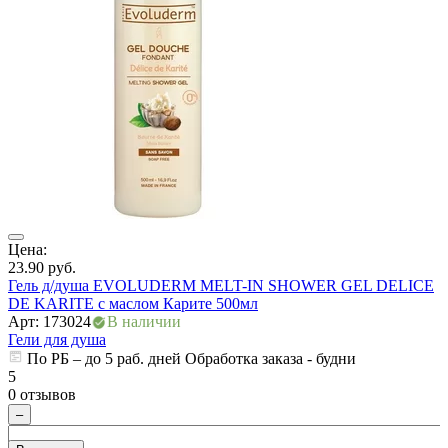
ия
Цена:
Ц
23.90
руб.
4
Гель д/душа EVOLUDERM MELT-IN SHOWER GEL DELICE
Г
DE KARITE с маслом Карите 500мл
А
Арт: 173024
В наличии
Г
Гели для душа
По РБ – до 5 раб. дней Обработка заказа - будни
5
5
0 отзывов
0
–