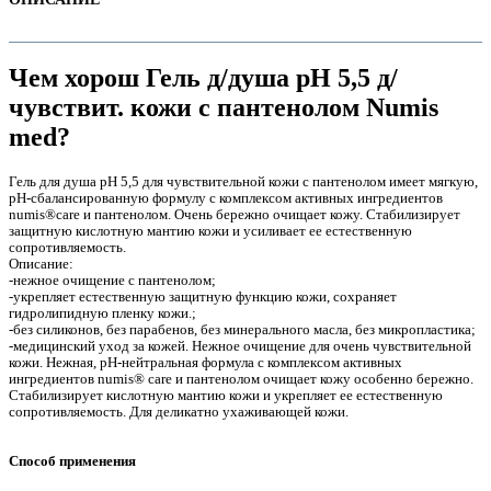
Чем хорош Гель д/душа pH 5,5 д/
чувствит. кожи с пантенолом Numis
med?
Гель для душа pH 5,5 для чувствительной кожи с пантенолом имеет мягкую,
pH-сбалансированную формулу с комплексом активных ингредиентов
numis®care и пантенолом. Очень бережно очищает кожу. Стабилизирует
защитную кислотную мантию кожи и усиливает ее естественную
сопротивляемость.
Описание:
-нежное очищение с пантенолом;
е
-укрепляет естественную защитную функцию кожи, сохраняет
гидролипидную пленку кожи.;
-без силиконов, без парабенов, без минерального масла, без микропластика;
-медицинский уход за кожей. Нежное очищение для очень чувствительной
кожи. Нежная, pH-нейтральная формула с комплексом активных
ингредиентов numis® care и пантенолом очищает кожу особенно бережно.
Стабилизирует кислотную мантию кожи и укрепляет ее естественную
сопротивляемость. Для деликатно ухаживающей кожи.
е
Способ применения