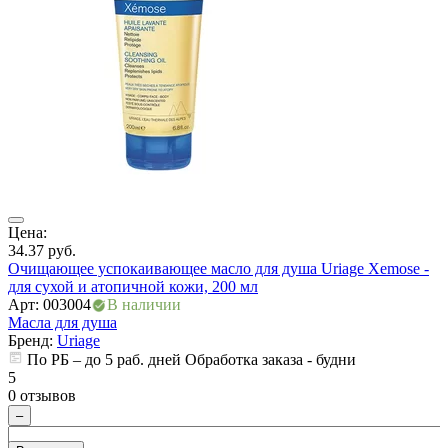
Цена:
Ц
34.37
руб.
1
Очищающее успокаивающее масло для душа Uriage Xemose -
О
для сухой и атопичной кожи, 200 мл
д
Арт: 003004
В наличии
А
Масла для душа
М
Бренд:
Uriage
По РБ – до 5 раб. дней Обработка заказа - будни
5
5
0 отзывов
0
–