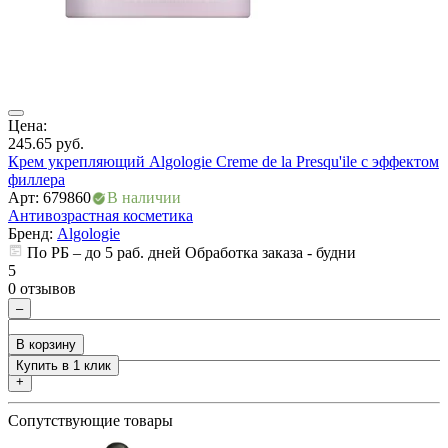
ия
Цена:
Ц
245.65
руб.
1
Крем укрепляющий Algologie Creme de la Presqu'ile с эффектом
К
филлера
M
Арт: 679860
В наличии
А
Антивозрастная косметика
А
Бренд:
Algologie
По РБ – до 5 раб. дней Обработка заказа - будни
5
5
0 отзывов
0
–
В корзину
Купить в 1 клик
+
Сопутствующие товары