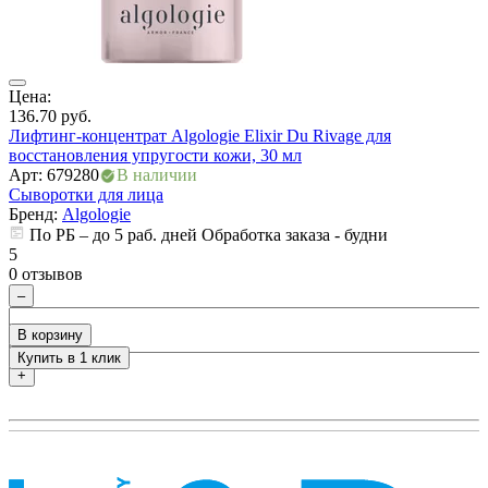
Цена:
136.70
руб.
Ц
Лифтинг-концентрат Algologie Elixir Du Rivage для
1
восстановления упругости кожи, 30 мл
С
Арт: 679280
В наличии
у
Сыворотки для лица
А
Бренд:
Algologie
С
По РБ – до 5 раб. дней Обработка заказа - будни
5
0 отзывов
5
0
–
В корзину
Купить в 1 клик
+