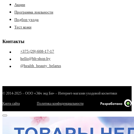
Акции
Программа лояльности
Подбор ухода
Тест кожи
Контакты
+375 (29) 608-17-17
е
hello@hb-shop.by
@health_beauty_belarus
ные
© 2014-2025 – ООО «Эйч энд Би» – Интернет-магазин уходовой косметики
Карта сайта
Политика конфиденциальности
ы