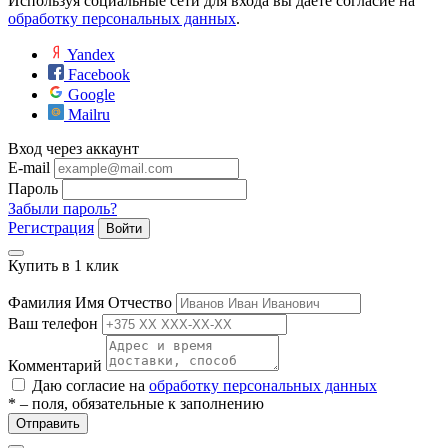
Используя социальные сети для входа вы даёте согласие на
ие
обработку персональных данных
.
Yandex
Facebook
Google
Mailru
Вход через аккаунт
е
E-mail
Пароль
Забыли пароль?
Регистрация
Войти
Купить в 1 клик
Фамилия Имя Отчество
Ваш телефон
Комментарий
Даю согласие на
обработку персональных данных
* – поля, обязательные к заполнению
Отправить