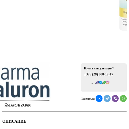
ая
Нужна консультация?
+375 (29)
608-17-17
Всего отзывов: 0
е
Поделиться:
Оставить отзыв
ой
ОПИСАНИЕ