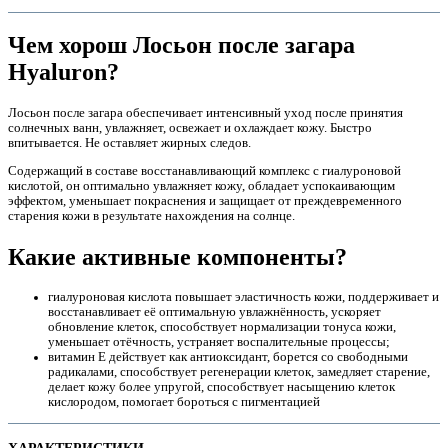
Чем хорош Лосьон после загара
Hyaluron?
Лосьон после загара обеспечивает интенсивный уход после принятия
солнечных ванн, увлажняет, освежает и охлаждает кожу. Быстро
впитывается. Не оставляет жирных следов.
Содержащий в составе восстанавливающий комплекс с гиалуроновой
кислотой, он оптимально увлажняет кожу, обладает успокаивающим
эффектом, уменьшает покраснения и защищает от преждевременного
старения кожи в результате нахождения на солнце.
Какие активные компоненты?
е
гиалуроновая кислота повышает эластичность кожи, поддерживает и
восстанавливает её оптимальную увлажнённость, ускоряет
обновление клеток, способствует нормализации тонуса кожи,
уменьшает отёчность, устраняет воспалительные процессы;
витамин E действует как антиоксидант, борется со свободными
радикалами, способствует регенерации клеток, замедляет старение,
делает кожу более упругой, способствует насыщению клеток
кислородом, помогает бороться с пигментацией
е