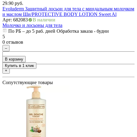
29.90
руб.
3
ия
Evoluderm Защитный лосьон для тела с миндальным молочком
М
и маслом Ши/PROTECTIVE BODY LOTION Sweet Al
Ж
Арт: 682083
В наличии
А
Молочко и лосьоны для тела
М
По РБ – до 5 раб. дней Обработка заказа - будни
5
0 отзывов
5
0
–
В корзину
Купить в 1 клик
+
Сопутствующие товары