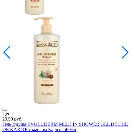
Цена:
Ц
23.90
руб.
4
Гель д/душа EVOLUDERM MELT-IN SHOWER GEL DELICE
Г
DE KARITE с маслом Карите 500мл
А