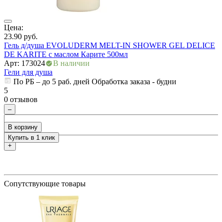
Цена:
Ц
23.90
руб.
4
Гель д/душа EVOLUDERM MELT-IN SHOWER GEL DELICE
Г
DE KARITE с маслом Карите 500мл
А
Арт: 173024
В наличии
Г
Гели для душа
По РБ – до 5 раб. дней Обработка заказа - будни
ры
5
5
0 отзывов
0
–
В корзину
Купить в 1 клик
+
Сопутствующие товары