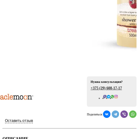
ая
Нужна консультация?
+375 (29)
608-17-17
е
Всего отзывов: 0
Поделиться:
Оставить отзыв
ой
ОПИСАНИЕ