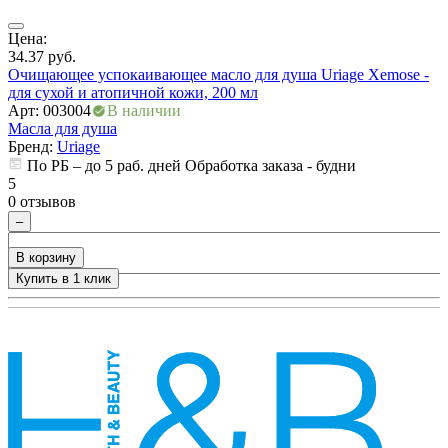
Цена:
Ц
34.37
руб.
1
Очищающее успокаивающее масло для душа Uriage Xemose -
О
для сухой и атопичной кожи, 200 мл
д
Арт: 003004
В наличии
А
Масла для душа
М
Бренд:
Uriage
По РБ – до 5 раб. дней Обработка заказа - будни
5
5
0 отзывов
0
–
В корзину
Купить в 1 клик
+