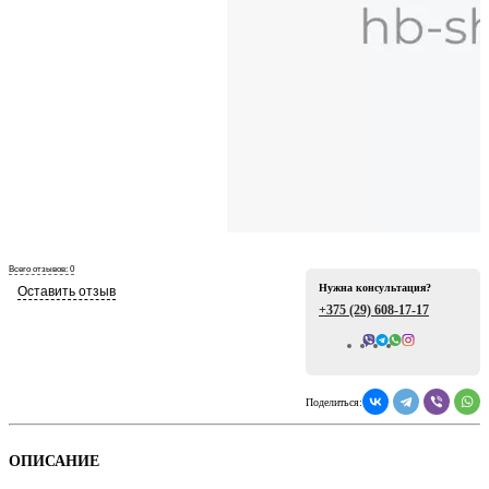
ая
Всего отзывов: 0
Нужна консультация?
Оставить отзыв
+375 (29)
608-17-17
е
Поделиться:
ой
ОПИСАНИЕ