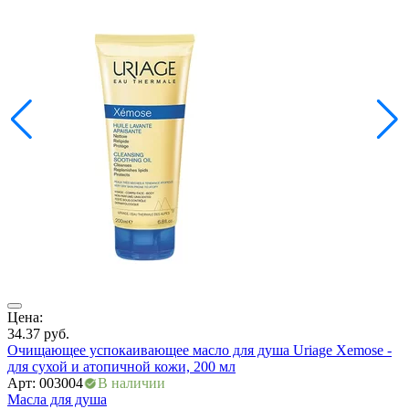
Цена:
Ц
34.37
руб.
1
Очищающее успокаивающее масло для душа Uriage Xemose -
О
для сухой и атопичной кожи, 200 мл
д
Арт: 003004
В наличии
А
Масла для душа
М