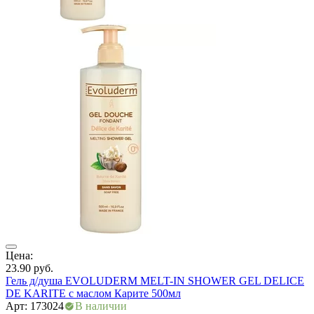
ры
Цена:
Ц
23.90
руб.
4
Гель д/душа EVOLUDERM MELT-IN SHOWER GEL DELICE
Г
DE KARITE с маслом Карите 500мл
А
Арт: 173024
В наличии
Г