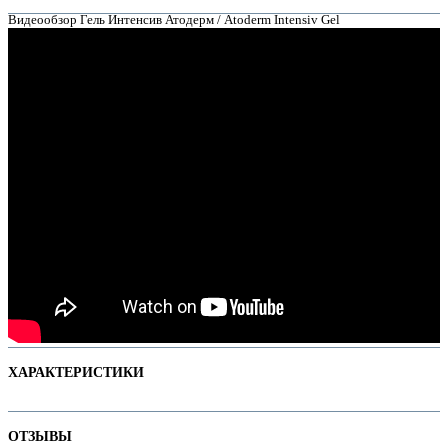
Видеообзор Гель Интенсив Атодерм / Atoderm Intensiv Gel
е
ХАРАКТЕРИСТИКИ
е
Наименование параметра
Значение параметра
ОТЗЫВЫ