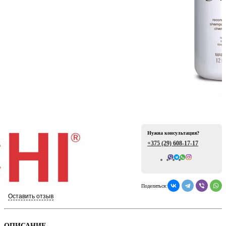
ая
Нужна консультация?
+375 (29)
608-17-17
е
Всего отзывов: 0
Поделиться:
Оставить отзыв
ой
ОПИСАНИЕ