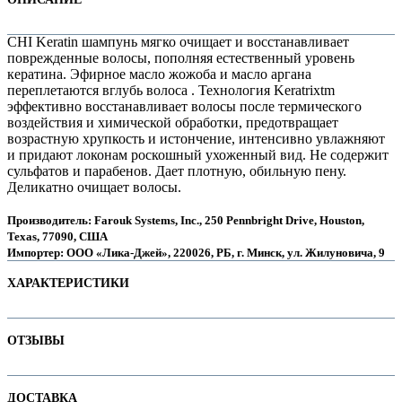
CHI Keratin шампунь мягко очищает и восстанавливает
поврежденные волосы, пополняя естественный уровень
кератина. Эфирное масло жожоба и масло аргана
переплетаются вглубь волоса . Технология Keratrixtm
эффективно восстанавливает волосы после термического
воздействия и химической обработки, предотвращает
возрастную хрупкость и истончение, интенсивно увлажняют
и придают локонам роскошный ухоженный вид. Не содержит
сульфатов и парабенов. Дает плотную, обильную пену.
Деликатно очищает волосы.
Производитель: Farouk Systems, Inc., 250 Pennbright Drive, Houston,
е
Texas, 77090, США
Импортер: ООО «Лика-Джей», 220026, РБ, г. Минск, ул. Жилуновича, 9
ХАРАКТЕРИСТИКИ
Наименование параметра
Значение параметра
ОТЗЫВЫ
Бессульфатные
true
е
Для детей
Отзывов пока нет. Ваш может стать первым!
ДОСТАВКА