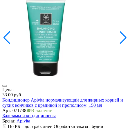
Цена:
Ц
33.00
руб.
3
Кондиционер Apivita нормализующий для жирных корней и
К
сухих кончиков с крапивой и прополисом, 150 мл
с
Арт: 071738
В наличии
А
Бальзамы и кондиционеры
Б
Бренд:
Apivita
По РБ – до 5 раб. дней Обработка заказа - будни