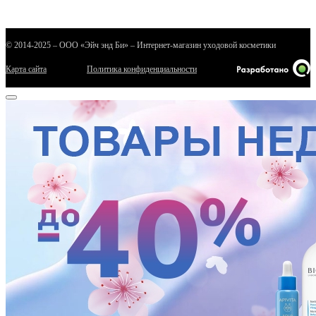
© 2014-2025 – ООО «Эйч энд Би» – Интернет-магазин уходовой косметики
Карта сайта
Политика конфиденциальности
е
ные
ы