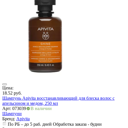
ры
Цена:
Ц
18.52
руб.
2
Шампунь Apivita восстанавливающий для блеска волос с
Ш
апельсином и медом, 250 мл
Арт: 073039
В наличии
А
Шампуни
Бренд:
Apivita
По РБ – до 5 раб. дней Обработка заказа - будни