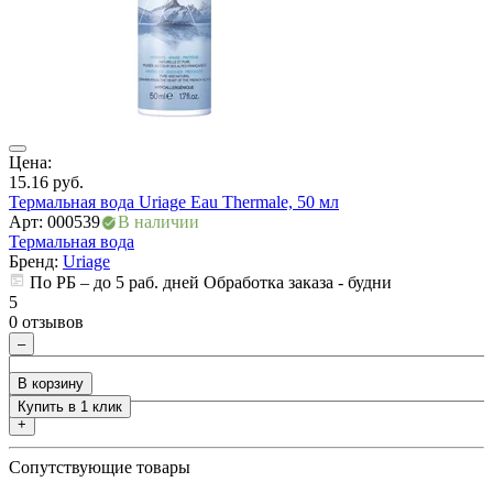
ия
Цена:
15.16
руб.
Ц
Термальная вода Uriage Eau Thermale, 50 мл
2
Арт: 000539
В наличии
Т
Термальная вода
А
Бренд:
Uriage
Т
По РБ – до 5 раб. дней Обработка заказа - будни
5
0 отзывов
5
0
–
В корзину
Купить в 1 клик
+
Сопутствующие товары