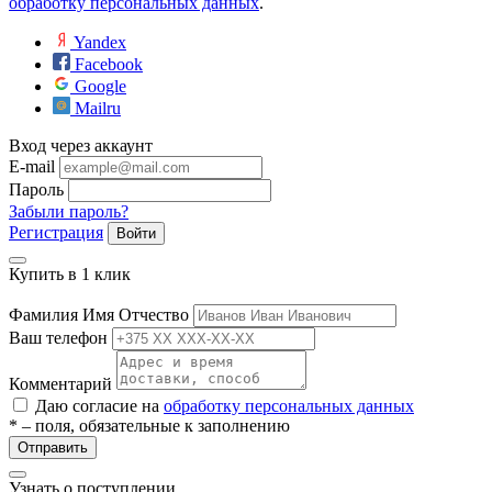
обработку персональных данных
.
ие
Yandex
Facebook
Google
Mailru
Вход через аккаунт
E-mail
е
Пароль
Забыли пароль?
Регистрация
Войти
Купить в 1 клик
Фамилия Имя Отчество
Ваш телефон
Комментарий
Даю согласие на
обработку персональных данных
* – поля, обязательные к заполнению
Отправить
Узнать о поступлении