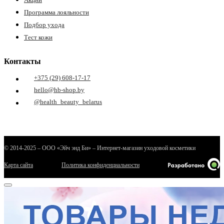
Программа лояльности
Подбор ухода
Тест кожи
Контакты
+375 (29) 608-17-17
hello@hb-shop.by
е
@health_beauty_belarus
ные
© 2014-2025 – ООО «Эйч энд Би» – Интернет-магазин уходовой косметики
Карта сайта
Политика конфиденциальности
ы