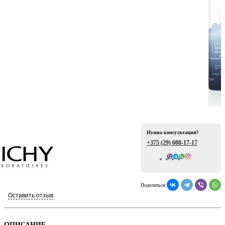
ая
Нужна консультация?
+375 (29)
608-17-17
е
Всего отзывов: 0
Поделиться:
Оставить отзыв
ой
ОПИСАНИЕ