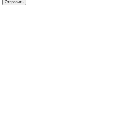
Отправить
ры