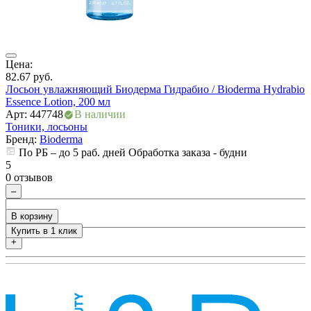
Цена:
Ц
82.67
руб.
6
Лосьон увлажняющий Биодерма Гидрабио / Bioderma Hydrabio
Т
Essence Lotion, 200 мл
L
Арт: 447748
В наличии
А
Тоники, лосьоны
Т
Бренд:
Bioderma
По РБ – до 5 раб. дней Обработка заказа - будни
5
5
0 отзывов
0
–
В корзину
Купить в 1 клик
+