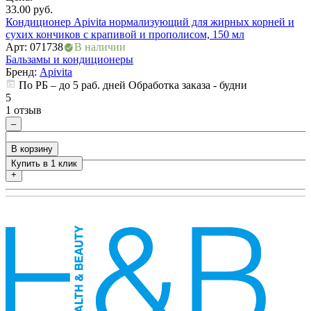
33.00
руб.
3
Кондиционер Apivita нормализующий для жирных корней и
К
сухих кончиков с крапивой и прополисом, 150 мл
с
Арт: 071738
В наличии
А
Бальзамы и кондиционеры
Б
Бренд:
Apivita
По РБ – до 5 раб. дней Обработка заказа - будни
5
5
1 отзыв
0
–
В корзину
Купить в 1 клик
+