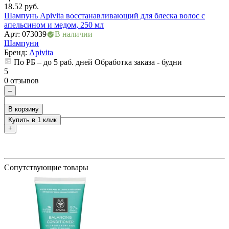
18.52
руб.
2
ия
Шампунь Apivita восстанавливающий для блеска волос с
Ш
апельсином и медом, 250 мл
Арт: 073039
В наличии
А
Шампуни
Бренд:
Apivita
По РБ – до 5 раб. дней Обработка заказа - будни
5
5
0 отзывов
0
–
В корзину
Купить в 1 клик
+
Сопутствующие товары