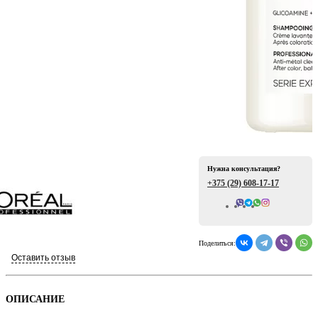
ая
Нужна консультация?
+375 (29)
608-17-17
Всего отзывов: 0
е
Поделиться:
Оставить отзыв
ой
ОПИСАНИЕ