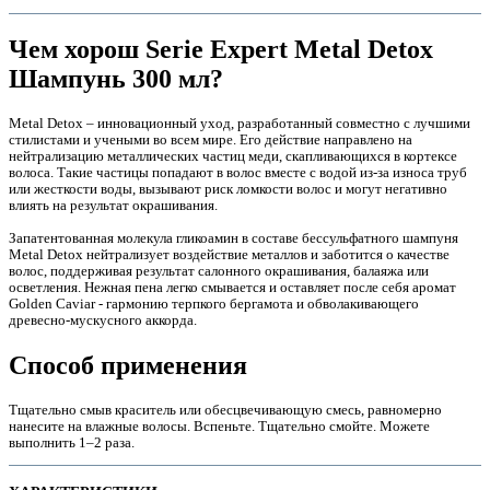
Чем хорош Serie Expert Мetal Detox
Шампунь 300 мл?
Metal Detox – инновационный уход, разработанный совместно с лучшими
стилистами и учеными во всем мире. Его действие направлено на
нейтрализацию металлических частиц меди, скапливающихся в кортексе
волоса. Такие частицы попадают в волос вместе с водой из-за износа труб
или жесткости воды, вызывают риск ломкости волос и могут негативно
влиять на результат окрашивания.
Запатентованная молекула гликоамин в составе бессульфатного шампуня
Metal Detox нейтрализует воздействие металлов и заботится о качестве
волос, поддерживая результат салонного окрашивания, балаяжа или
осветления. Нежная пена легко смывается и оставляет после себя аромат
е
Golden Caviar - гармонию терпкого бергамота и обволакивающего
древесно-мускусного аккорда.
Способ применения
Тщательно смыв краситель или обесцвечивающую смесь, равномерно
нанесите на влажные волосы. Вспеньте. Тщательно смойте. Можете
выполнить 1–2 раза.
е