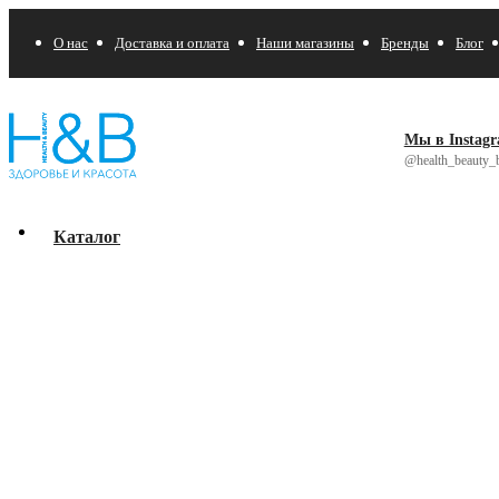
О нас
Доставка и оплата
Наши магазины
Бренды
Блог
Мы в Instag
@health_beauty_b
Каталог