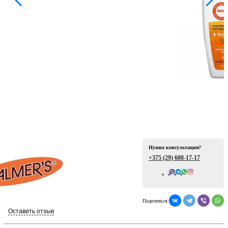
ая
Нужна консультация?
е
+375 (29)
608-17-17
Всего отзывов: 0
Поделиться:
ой
Оставить отзыв