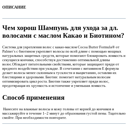
ОПИСАНИЕ
Чем хорош Шампунь для ухода за дл.
волосами с маслом Какао и Биотином?
Система для укрепления волос с какао-маслом Cocoa Butter Formula® от
Palmer´s с биотином укрепляет волосы по всей длине с помощью мощных
натуральных защитных средств, которые помогают блокировать ломкость и
секущиеся кончики, способствуя достижению оптимальной длины
волос.Обладает питательными свойствами, которые защищают пряди от
вредного воздействия при укладке. В сочетании с витамином Е формула
делает волосы менее склонным к тусклости и выцветанию, оставляя их
е
блестящими и здоровыми. Биотин: помогает натуральным волосам
оптимизировать цикл роста. Биотин также укрепляет пряди волос,
предотвращая их хрупкость и истончение и уменьшая ломкость.
Способ применения
Нанесите на влажные волосы и кожу головы от корней до кончиков и
массажируйте в течение 1–2 минут до образования густой пены. Тщательно
е
смойте. При необходимости повторите.