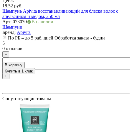
Цена:
Ц
ия
18.52
руб.
2
Шампунь Apivita восстанавливающий для блеска волос с
Ш
апельсином и медом, 250 мл
Арт: 073039
В наличии
А
Шампуни
Бренд:
Apivita
По РБ – до 5 раб. дней Обработка заказа - будни
5
5
0 отзывов
0
–
В корзину
Купить в 1 клик
+
Сопутствующие товары