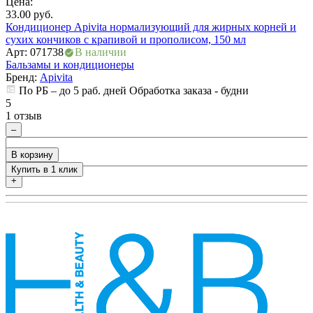
Цена:
Ц
33.00
руб.
3
Кондиционер Apivita нормализующий для жирных корней и
К
сухих кончиков с крапивой и прополисом, 150 мл
с
Арт: 071738
В наличии
А
Бальзамы и кондиционеры
Б
Бренд:
Apivita
По РБ – до 5 раб. дней Обработка заказа - будни
5
5
1 отзыв
0
–
В корзину
Купить в 1 клик
+