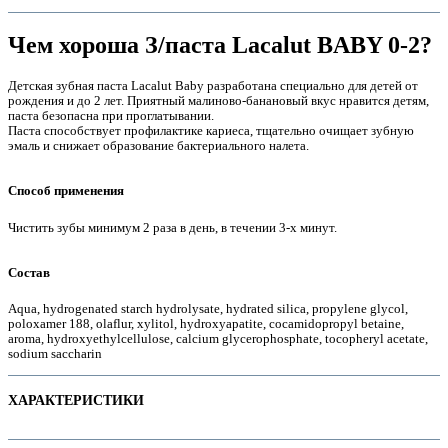
Чем хороша З/паста Lacalut BABY 0-2?
Детская зубная паста Lacalut Baby разработана специально для детей от
рождения и до 2 лет. Приятный малиново-банановый вкус нравится детям,
паста безопасна при проглатывании.
Паста способствует профилактике кариеса, тщательно очищает зубную
эмаль и снижает образование бактериального налета.
Способ применения
Чистить зубы минимум 2 раза в день, в течении 3-х минут.
е
Состав
Аqua, hydrogenated starch hydrolysate, hydrated silica, propylene glycol,
poloxamer 188, olaflur, xylitol, hydroxyapatite, cocamidopropyl betaine,
aroma, hydroxyethylcellulose, calcium glycerophosphate, tocopheryl acetate,
sodium saccharin
ХАРАКТЕРИСТИКИ
е