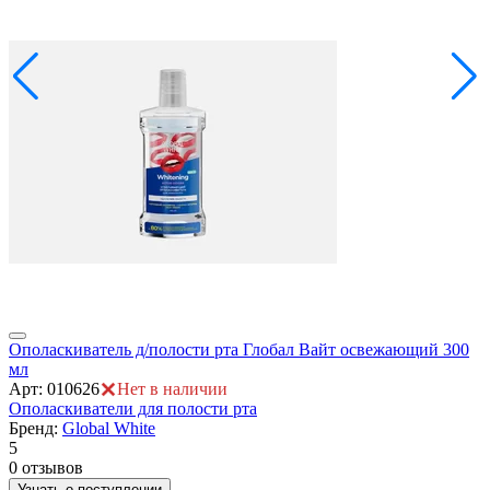
Ополаскиватель д/полости рта Глобал Вайт освежающий 300
О
мл
А
Арт: 010626
Нет в наличии
О
Ополаскиватели для полости рта
Бренд:
Global White
5
5
0
0 отзывов
Узнать о поступлении