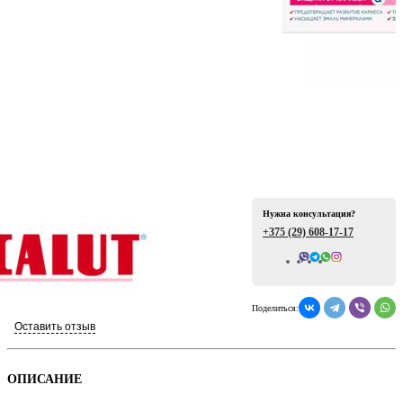
ая
Нужна консультация?
+375 (29)
608-17-17
Всего отзывов: 0
е
Поделиться:
Оставить отзыв
ой
ОПИСАНИЕ