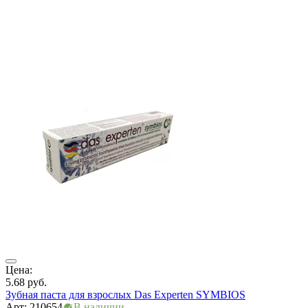
ры
Цена:
Ц
5.68
руб.
5
Зубная паста для взрослых Das Experten SYMBIOS
З
Арт: 210654
В наличии
А