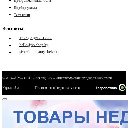
Программа лояльности
Подбор ухода
Тест кожи
Контакты
+375 (29) 608-17-17
hello@hb-shop.by
@health_beauty_belarus
© 2014-2025 – ООО «Эйч энд Би» – Интернет-магазин уходовой косметики
Карта сайта
Политика конфиденциальности