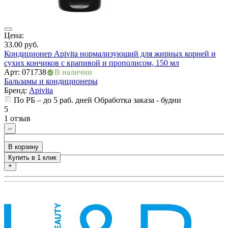
Цена:
Ц
33.00
руб.
3
Кондиционер Apivita нормализующий для жирных корней и
К
сухих кончиков с крапивой и прополисом, 150 мл
с
Арт: 071738
В наличии
А
Бальзамы и кондиционеры
Б
Бренд:
Apivita
По РБ – до 5 раб. дней Обработка заказа - будни
5
5
1 отзыв
0
–
В корзину
Купить в 1 клик
+