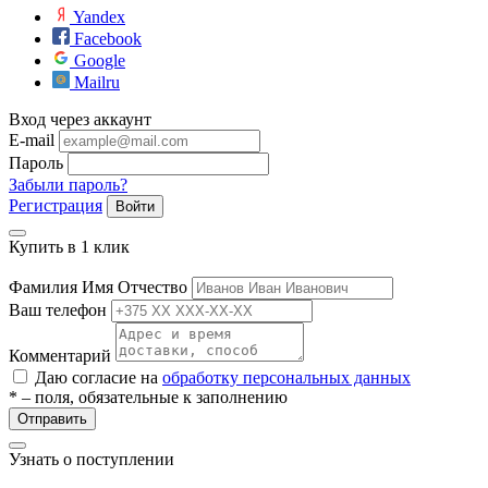
Yandex
Facebook
Google
Mailru
Вход через аккаунт
E-mail
Пароль
Забыли пароль?
разии
Регистрация
Войти
Купить в 1 клик
Фамилия Имя Отчество
Ваш телефон
Комментарий
Даю согласие на
обработку персональных данных
* – поля, обязательные к заполнению
Отправить
Узнать о поступлении