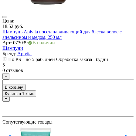
Цена:
Ц
18.52
руб.
2
Шампунь Apivita восстанавливающий для блеска волос с
Ш
апельсином и медом, 250 мл
Арт: 073039
В наличии
А
Шампуни
Бренд:
Apivita
По РБ – до 5 раб. дней Обработка заказа - будни
5
5
0 отзывов
0
–
В корзину
Купить в 1 клик
+
Сопутствующие товары