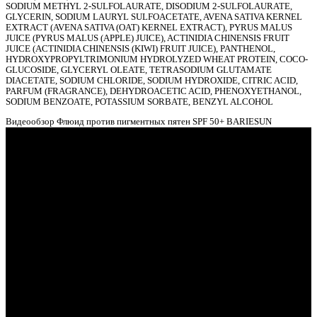
SODIUM METHYL 2-SULFOLAURATE, DISODIUM 2-SULFOLAURATE,
GLYCERIN, SODIUM LAURYL SULFOACETATE, AVENA SATIVA KERNEL
EXTRACT (AVENA SATIVA (OAT) KERNEL EXTRACT), PYRUS MALUS
JUICE (PYRUS MALUS (APPLE) JUICE), ACTINIDIA CHINENSIS FRUIT
JUICE (ACTINIDIA CHINENSIS (KIWI) FRUIT JUICE), PANTHENOL,
HYDROXYPROPYLTRIMONIUM HYDROLYZED WHEAT PROTEIN, COCO-
е
GLUCOSIDE, GLYCERYL OLEATE, TETRASODIUM GLUTAMATE
DIACETATE, SODIUM CHLORIDE, SODIUM HYDROXIDE, CITRIC ACID,
PARFUM (FRAGRANCE), DEHYDROACETIC ACID, PHENOXYETHANOL,
SODIUM BENZOATE, POTASSIUM SORBATE, BENZYL ALCOHOL
Видеообзор Флюид против пигментных пятен SPF 50+ BARIESUN
ие
ы