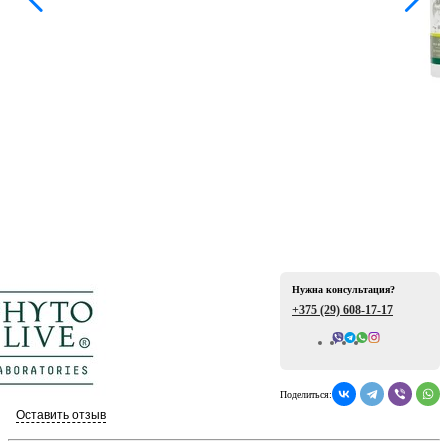
ая
Нужна консультация?
е
+375 (29)
608-17-17
Всего отзывов: 0
Поделиться:
ой
Оставить отзыв