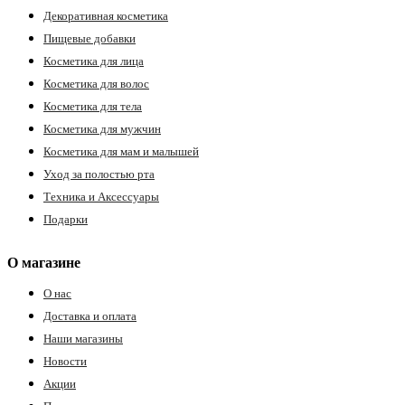
Декоративная косметика
Пищевые добавки
Косметика для лица
Косметика для волос
Косметика для тела
Косметика для мужчин
Косметика для мам и малышей
е
Уход за полостью рта
Техника и Аксессуары
Подарки
ные
О магазине
О нас
Доставка и оплата
Наши магазины
Новости
Акции
ы