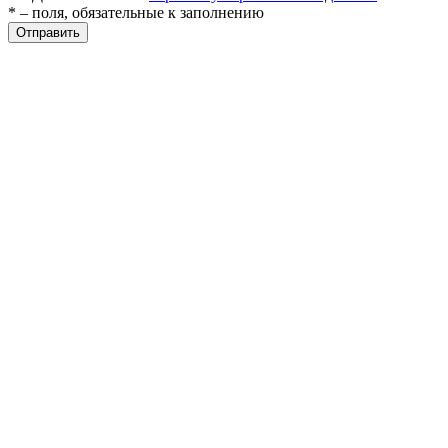
* – поля, обязательные к заполнению
Отправить
разии