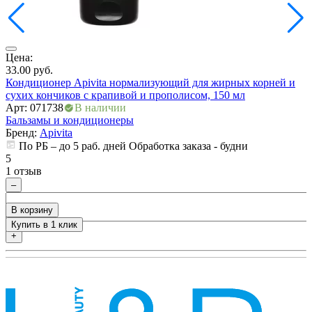
Цена:
Ц
33.00
руб.
3
Кондиционер Apivita нормализующий для жирных корней и
К
сухих кончиков с крапивой и прополисом, 150 мл
с
Арт: 071738
В наличии
А
Бальзамы и кондиционеры
Б
Бренд:
Apivita
По РБ – до 5 раб. дней Обработка заказа - будни
5
5
1 отзыв
0
–
В корзину
Купить в 1 клик
+