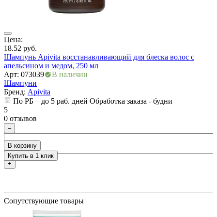
Цена:
Ц
18.52
руб.
2
Шампунь Apivita восстанавливающий для блеска волос с
Ш
апельсином и медом, 250 мл
Арт: 073039
В наличии
А
Шампуни
ры
Бренд:
Apivita
По РБ – до 5 раб. дней Обработка заказа - будни
5
5
0 отзывов
0
–
В корзину
Купить в 1 клик
+
Сопутствующие товары