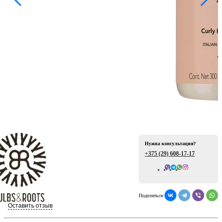
ая
Нужна консультация?
е
+375 (29)
608-17-17
Всего отзывов: 0
Поделиться:
ой
Оставить отзыв