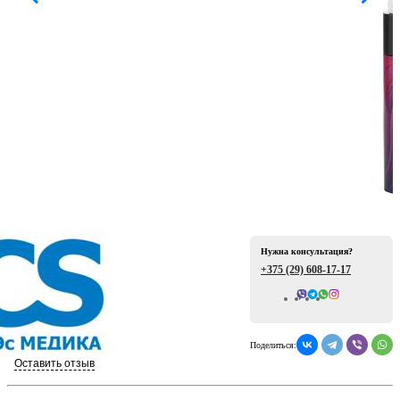
ая
Нужна консультация?
е
+375 (29)
608-17-17
Всего отзывов: 0
Поделиться:
ой
Оставить отзыв