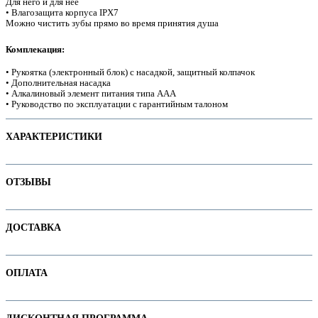
Для него и для нее
• Влагозащита корпуса IPX7
Можно чистить зубы прямо во время принятия душа
Комплекация:
е
• Рукоятка (электронный блок) с насадкой, защитный колпачок
• Дополнительная насадка
• Алкалиновый элемент питания типа ААА
• Руководство по эксплуатации с гарантийным талоном
ХАРАКТЕРИСТИКИ
Наименование параметра
Значение параметра
ОТЗЫВЫ
Для детей
Для ортоконструкций
Отзывов пока нет. Ваш может стать первым!
ДОСТАВКА
Основная цена
42.70
Категория
Электрические зубные щётки
ие
В интернет-магазине доступны варианты доставки:
Бренд
CS Medica
ОПЛАТА
1. Доставка курьером по Минску
2. Доставка по РБ с помощью служб "Белпочта" или "Европочта"
Оплачивайте покупки удобным способом. В интернет-магазине доступны
ы