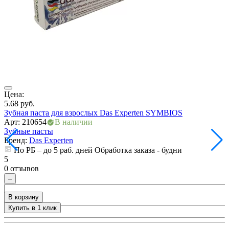
ия
Цена:
Ц
5.68
руб.
5
Зубная паста для взрослых Das Experten SYMBIOS
З
Арт: 210654
В наличии
А
Зубные пасты
З
Бренд:
Das Experten
По РБ – до 5 раб. дней Обработка заказа - будни
5
5
0 отзывов
0
–
В корзину
Купить в 1 клик
+