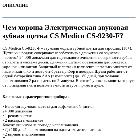
ОПИСАНИЕ
Чем хороша Электрическая звуковая
зубная щетка CS Medica CS-9230-F?
CS Medica CS-9230-F – звуковая модель зубной щетки для взрослых (18+).
Щетинки насадки совершают колебательные движения со звуковой
частотой 24 000 движ/мин для тщательного очищения поверхности зубов
от налета и массажа десен. Движения щетинок безопасны для брекетов,
коронок, имплантов. Защитный колпачок в комплекте не только защитит от
пыли и влаги, но и позволит брать прибор в поездки. Щетка работает от
одной батарейки типа ААА (в комплекте) до 180 дней, при условии
использования 2 раза в день по 2 минуты. Высокий уровень защиты корпуса
е
от попадания влаги позволяет чистить зубы прямо в душе.
Ключевые характеристики прибора:
• Высокая звуковая частота для эффективной чистки
24 000 движ/мин
• 1 режим чистки
• 2 насадки в комплекте
Хватит минимум на полгода использования
е
• До 180 дней использования на одном элементе питания
• 2 варианта исполнения