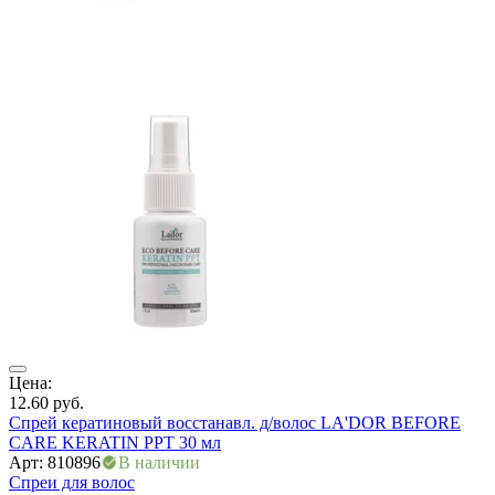
ры
Цена:
Ц
12.60
руб.
6
Спрей кератиновый восстанавл. д/волос LA'DOR BEFORE
С
CARE KERATIN PPT 30 мл
Арт: 810896
В наличии
А
Спреи для волос
С