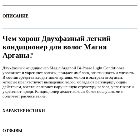
ОПИСАНИЕ
Чем хорош Двухфазный легкий
кондиционер для волос Магия
Арганы?
Двухфазный кондиционер Magic Arganoil Bi-Phase Light Conditioner
увлажняет и укрепляет волосы, придает им блеск, эластичность и мягкость.
В состав средства входят масла арганы, монои и экстракт ягод асаи,
которые препятствуют выпадению волос, обладают регенерирующим
е
действием, восстанавливают нарушенную структуру волоса, уплотняют и
укрепляют пряди. Кондиционер делает волосы более послушными и
облегчает расчесывание.
ХАРАКТЕРИСТИКИ
Наименование параметра
Значение параметра
е
ОТЗЫВЫ
Не тестируется на животных