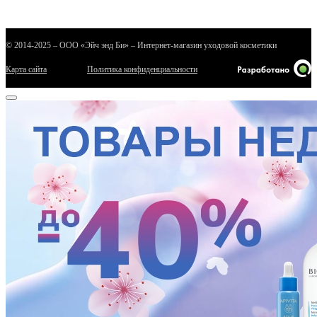
© 2014-2025 – ООО «Эйч энд Би» – Интернет-магазин уходовой косметики
Карта сайта
Политика конфиденциальности
е
ные
ы