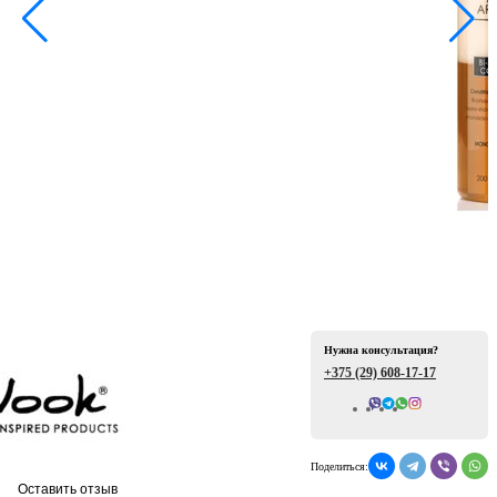
ая
е
Нужна консультация?
+375 (29)
608-17-17
Всего отзывов: 0
ой
Поделиться:
Оставить отзыв