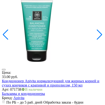
Цена:
Ц
33.00
руб.
3
Кондиционер Apivita нормализующий для жирных корней и
К
сухих кончиков с крапивой и прополисом, 150 мл
с
Арт: 071738
В наличии
А
Бальзамы и кондиционеры
Б
Бренд:
Apivita
По РБ – до 5 раб. дней Обработка заказа - будни