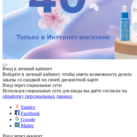
е
Вход в личный кабинет
Войдите в личный кабинет, чтобы иметь возможность делать
заказы со скидкой по своей дисконтной карте
Вход через социальные сети
ные
Используя социальные сети для входа вы даёте согласие на
обработку персональных данных
.
Yandex
Facebook
Google
Mailru
ы
Вход через аккаунт