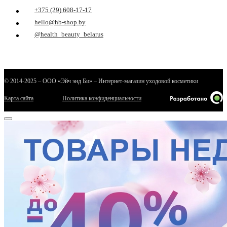
+375 (29) 608-17-17
hello@hb-shop.by
@health_beauty_belarus
© 2014-2025 – ООО «Эйч энд Би» – Интернет-магазин уходовой косметики
Карта сайта
Политика конфиденциальности