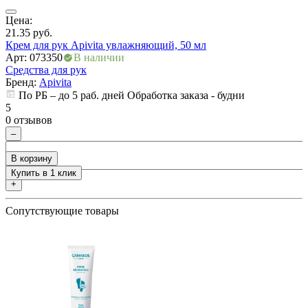
Цена:
Ц
21.35
руб.
5
Крем для рук Apivita увлажняющий, 50 мл
К
Арт: 073350
В наличии
А
Средства для рук
С
Бренд:
Apivita
По РБ – до 5 раб. дней Обработка заказа - будни
5
5
0 отзывов
0
ры
–
В корзину
Купить в 1 клик
+
Сопутствующие товары