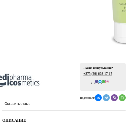
ая
Нужна консультация?
+375 (29)
608-17-17
Всего отзывов: 0
е
Поделиться:
Оставить отзыв
ой
ОПИСАНИЕ