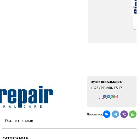
ая
Нужна консультация?
+375 (29)
608-17-17
е
Всего отзывов: 0
Поделиться:
Оставить отзыв
ой
ОПИСАНИЕ