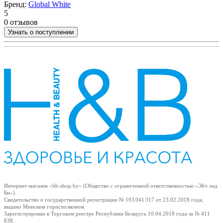
Бренд:
Global White
5
5
0
0 отзывов
Узнать о поступлении
Интернет-магазин «hb-shop.by» (Общество с ограниченной ответственностью «Эйч энд
Би»).
Свидетельство о государственной регистрации № 193 041 317
от 23.02.2018
года,
выдано Минским горисполкомом.
Зарегистрирован в Торговом реестре Республики Беларусь
10.04.2018
года за № 411
838.