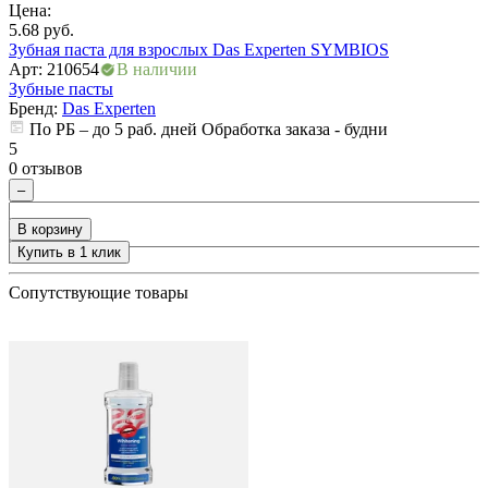
Цена:
Ц
ия
5.68
руб.
5
Зубная паста для взрослых Das Experten SYMBIOS
З
Арт: 210654
В наличии
А
Зубные пасты
З
Бренд:
Das Experten
По РБ – до 5 раб. дней Обработка заказа - будни
5
5
0 отзывов
0
–
В корзину
Купить в 1 клик
+
Сопутствующие товары