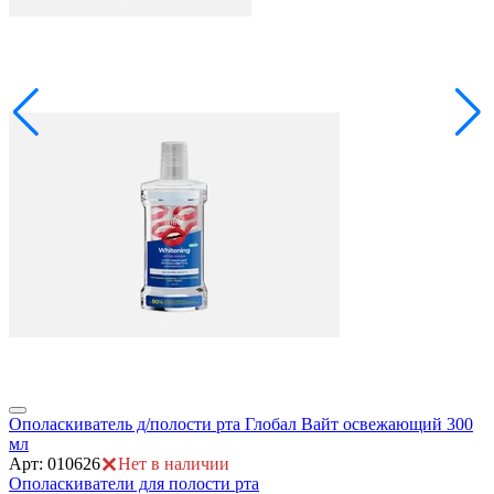
Ополаскиватель д/полости рта Глобал Вайт освежающий 300
О
мл
А
Арт: 010626
Нет в наличии
О
Ополаскиватели для полости рта