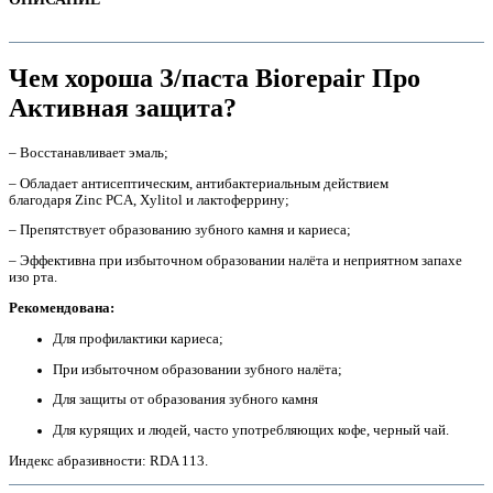
Чем хороша З/паста Biorepair Про
Активная защита?
– Восстанавливает эмаль;
– Обладает антисептическим, антибактериальным действием
благодаря Zinc PCA, Xylitol и лактоферрину;
– Препятствует образованию зубного камня и кариеса;
– Эффективна при избыточном образовании налёта и неприятном запахе
изо рта.
е
Рекомендована:
Для профилактики кариеса;
При избыточном образовании зубного налёта;
Для защиты от образования зубного камня
Для курящих и людей, часто употребляющих кофе, черный чай.
е
Индекс абразивности: RDA 113.