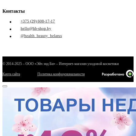
Контакты
+375 (29) 608-17-17
hello@hb-shop.by
@health_beauty_belarus
© 2014-2025 – ООО «Эйч энд Би» – Интернет-магазин уходовой косметики
Карта сайта
Политика конфиденциальности