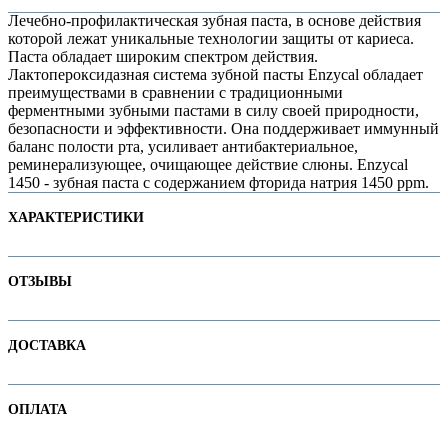
Лечебно-профилактическая зубная паста, в основе действия
которой лежат уникальные технологии защиты от кариеса.
Паста обладает широким спектром действия.
Лактопероксидазная система зубной пасты Enzycal обладает
преимуществами в сравнении с традиционными
ферментными зубными пастами в силу своей природности,
безопасности и эффективности. Она поддерживает иммунный
баланс полости рта, усиливает антибактериальное,
реминерализующее, очищающее действие слюны. Enzycal
1450 - зубная паста с содержанием фторида натрия 1450 ppm.
ХАРАКТЕРИСТИКИ
е
Наименование параметра
Значение параметра
ОТЗЫВЫ
Без фтора
Для детей
Отзывов пока нет. Ваш может стать первым!
ДОСТАВКА
Основная цена
38.30
Отбеливающие
В интернет-магазине доступны варианты доставки:
Категория
Зубные пасты
е
ОПЛАТА
1. Доставка курьером по Минску
Бренд
CURAPROX