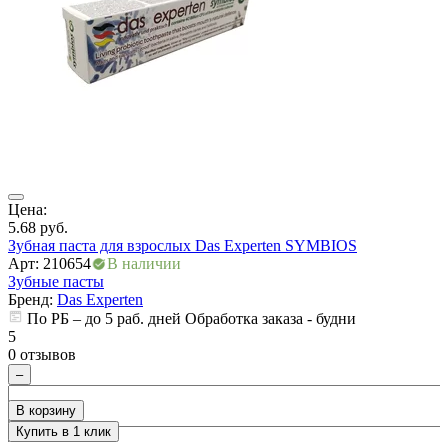
ры
Цена:
Ц
5.68
руб.
5
Зубная паста для взрослых Das Experten SYMBIOS
З
Арт: 210654
В наличии
А
Зубные пасты
З
Бренд:
Das Experten
По РБ – до 5 раб. дней Обработка заказа - будни
5
5
0 отзывов
0
–
В корзину
Купить в 1 клик
+