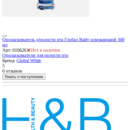
Ополаскиватель д/полости рта Глобал Вайт освежающий 300
О
мл
А
Арт: 010626
Нет в наличии
О
Ополаскиватели для полости рта
Бренд:
Global White
5
5
0
0 отзывов
Узнать о поступлении