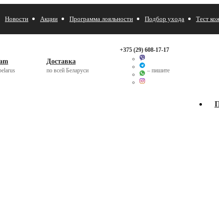
Новости
Акции
Программа лояльности
Подбор ухода
Тест ко
+375 (29)
608-17-17
ram
Доставка
elarus
по всей Беларуси
– пишите
П