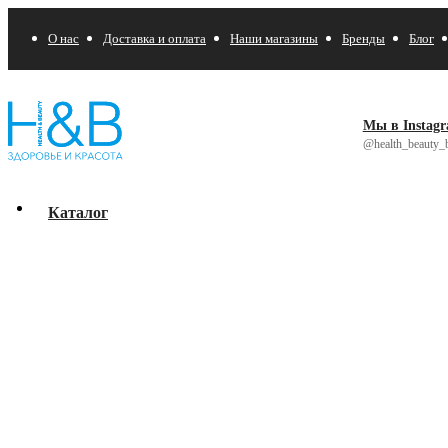
О нас
Доставка и оплата
Наши магазины
Бренды
Блог
Мы в Instag
@health_beauty_b
Каталог