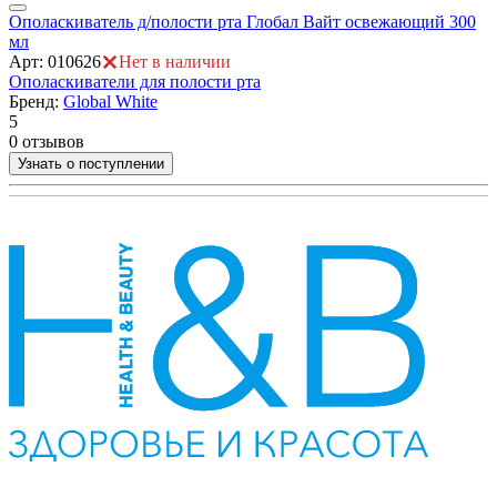
Ополаскиватель д/полости рта Глобал Вайт освежающий 300
О
мл
А
Арт: 010626
Нет в наличии
О
Ополаскиватели для полости рта
Бренд:
Global White
5
5
0
0 отзывов
Узнать о поступлении