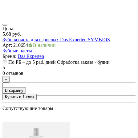
ия
Цена:
Ц
5.68
руб.
5
Зубная паста для взрослых Das Experten SYMBIOS
З
Арт: 210654
В наличии
А
Зубные пасты
З
Бренд:
Das Experten
По РБ – до 5 раб. дней Обработка заказа - будни
5
5
0 отзывов
0
–
В корзину
Купить в 1 клик
+
Сопутствующие товары