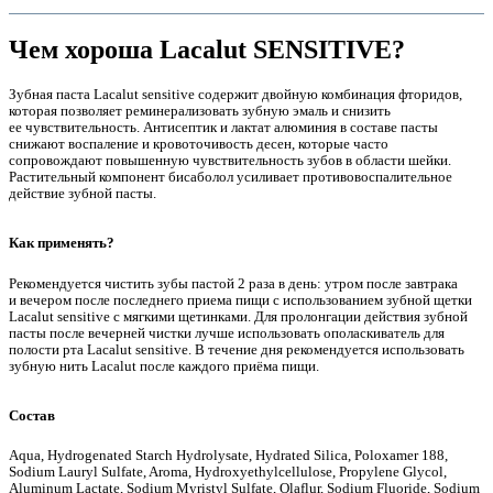
Чем хороша Lacalut SENSITIVE?
Зубная паста Lacalut sensitive содержит двойную комбинация фторидов,
которая позволяет реминерализовать зубную эмаль и снизить
ее чувствительность. Антисептик и лактат алюминия в составе пасты
снижают воспаление и кровоточивость десен, которые часто
сопровождают повышенную чувствительность зубов в области шейки.
Растительный компонент бисаболол усиливает противовоспалительное
действие зубной пасты.
Как применять?
Рекомендуется чистить зубы пастой 2 раза в день: утром после завтрака
е
и вечером после последнего приема пищи с использованием зубной щетки
Lacalut sensitive с мягкими щетинками. Для пролонгации действия зубной
пасты после вечерней чистки лучше использовать ополаскиватель для
полости рта Lacalut sensitive. В течение дня рекомендуется использовать
зубную нить Lacalut после каждого приёма пищи.
Состав
е
Aqua, Hydrogenated Starch Hydrolysate, Hydrated Silica, Poloxamer 188,
Sodium Lauryl Sulfate, Aroma, Hydroxyethylcellulose, Propylene Glycol,
Aluminum Lactate, Sodium Myristyl Sulfate, Olaflur, Sodium Fluoride, Sodium