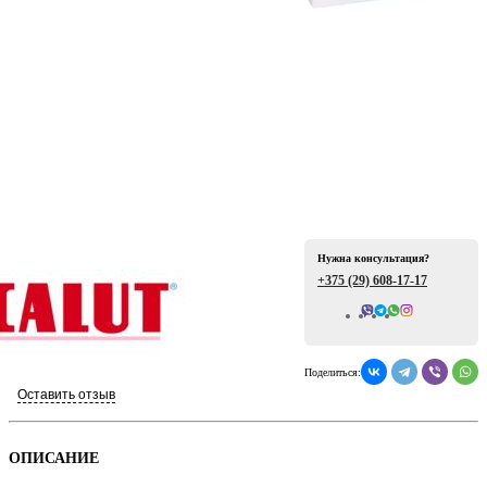
ая
Нужна консультация?
+375 (29)
608-17-17
Всего отзывов: 0
е
Поделиться:
Оставить отзыв
ой
ОПИСАНИЕ