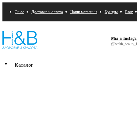
О нас
Доставка и оплата
Наши магазины
Бренды
Блог
Мы в Instag
@health_beauty_b
Каталог