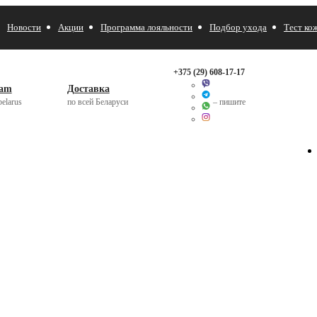
Новости
Акции
Программа лояльности
Подбор ухода
Тест ко
+375 (29)
608-17-17
ram
Доставка
elarus
по всей Беларуси
– пишите