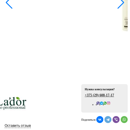
ая
е
Нужна консультация?
+375 (29)
608-17-17
Всего отзывов: 0
ой
Поделиться:
Оставить отзыв