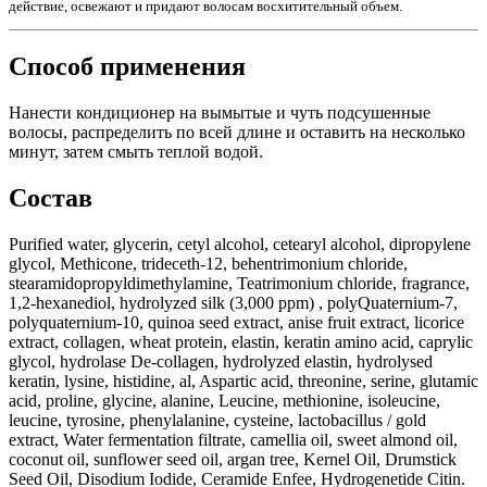
действие, освежают и придают волосам восхитительный объем.
ия
Способ применения
Нанести кондиционер на вымытые и чуть подсушенные
волосы, распределить по всей длине и оставить на несколько
минут, затем смыть теплой водой.
Состав
Purified water, glycerin, cetyl alcohol, cetearyl alcohol, dipropylene
glycol, Methicone, trideceth-12, behentrimonium chloride,
stearamidopropyldimethylamine, Teatrimonium chloride, fragrance,
1,2-hexanediol, hydrolyzed silk (3,000 ppm) , polyQuaternium-7,
polyquaternium-10, quinoa seed extract, anise fruit extract, licorice
extract, collagen, wheat protein, elastin, keratin amino acid, caprylic
glycol, hydrolase De-collagen, hydrolyzed elastin, hydrolysed
keratin, lysine, histidine, al, Aspartic acid, threonine, serine, glutamic
acid, proline, glycine, alanine, Leucine, methionine, isoleucine,
leucine, tyrosine, phenylalanine, cysteine, lactobacillus / gold
extract, Water fermentation filtrate, camellia oil, sweet almond oil,
coconut oil, sunflower seed oil, argan tree, Kernel Oil, Drumstick
Seed Oil, Disodium Iodide, Ceramide Enfee, Hydrogenetide Citin.