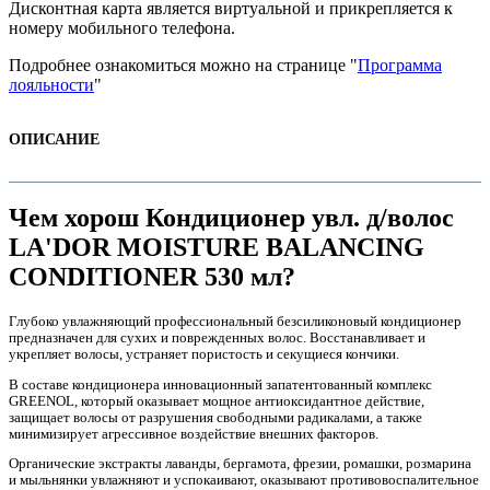
Дисконтная карта является виртуальной и прикрепляется к
номеру мобильного телефона.
Подробнее ознакомиться можно на странице "
Программа
лояльности
"
ОПИСАНИЕ
ры
Чем хорош Кондиционер увл. д/волос
LA'DOR MOISTURE BALANСING
CONDITIONER 530 мл?
Глубоко увлажняющий профессиональный безсиликоновый кондиционер
предназначен для сухих и поврежденных волос. Восстанавливает и
укрепляет волосы, устраняет пористость и секущиеся кончики.
В составе кондиционера инновационный запатентованный комплекс
GREENOL, который оказывает мощное антиоксидантное действие,
защищает волосы от разрушения свободными радикалами, а также
минимизирует агрессивное воздействие внешних факторов.
Органические экстракты лаванды, бергамота, фрезии, ромашки, розмарина
и мыльнянки увлажняют и успокаивают, оказывают противовоспалительное