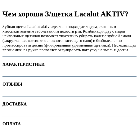
Чем хороша З/щетка Lacalut AKTIV?
Зубная щетка Lacalut aktiv идеально подходит людям, склонным
к воспалительным заболеваниям полости рта. Комбинация двух видов
нейлоновых щетинок позволяет тщательно убирать налет с зубной эмали
(закругленные щетинки основного чистящего слоя) и безболезненно
промассировать десны (филированные удлиненные щетинки). Нескользящая
эргономичная ручка позволяет регулировать нагрузку на эмаль и десны.
ХАРАКТЕРИСТИКИ
Наименование параметра
Значение параметра
е
ОТЗЫВЫ
Для детей
true
Для ортоконструкций
Отзывов пока нет. Ваш может стать первым!
ДОСТАВКА
Основная цена
11.70
Категория
Зубные щетки
В интернет-магазине доступны варианты доставки:
Бренд
Lacalut
ОПЛАТА
е
1. Доставка курьером по Минску