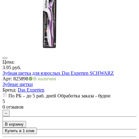
ры
Цена:
Ц
3.95
руб.
3
Зубная щетка для взрослых Das Experten SCHWARZ
Арт: 825898
В наличии
А
Зубные щетки
Бренд:
Das Experten
По РБ – до 5 раб. дней Обработка заказа - будни
5
5
0 отзывов
0
–
В корзину
Купить в 1 клик
+