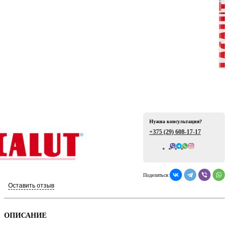
ая
Нужна консультация?
+375 (29)
608-17-17
Всего отзывов: 0
е
Поделиться:
Оставить отзыв
ой
ОПИСАНИЕ