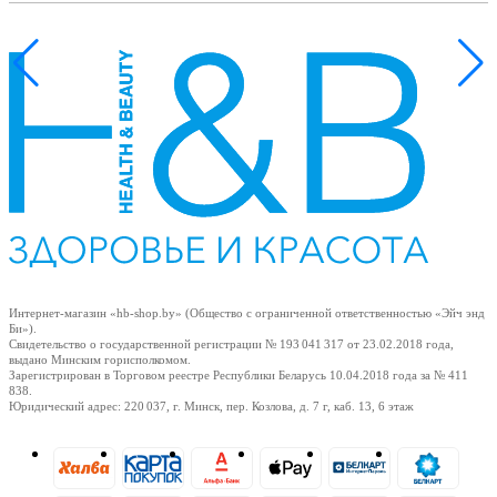
ия
Интернет-магазин «hb-shop.by» (Общество с ограниченной ответственностью «Эйч энд
Би»).
Свидетельство о государственной регистрации № 193 041 317
от 23.02.2018
года,
выдано Минским горисполкомом.
Зарегистрирован в Торговом реестре Республики Беларусь
10.04.2018
года за № 411
838.
Юридический адрес: 220 037, г. Минск, пер. Козлова, д. 7 г, каб. 13, 6 этаж