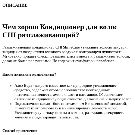
ОПИСАНИЕ
Чем хорош Кондиционер для волос
CHI разглаживающий?
Разглаживающий кондиционер CHI ShineCare увлажняет волосы изнутри,
защищая от воздействия влажного воздуха и контролируя пушистость.
Мгновенно придает блеск, повышает эластичность и разглаживает волосы,
делая их более послушными. Не содержит сульфатов и парабенов.
Какие активные компоненты?
е
Алоэ Вера - широко известное как природное увлажняющее
средство, содержит огромное количество необходимых
питательных веществ, аминокислот и витаминов. Обеспечивает
отличные кондиционирующие свойства, увлажнение и защиту волос.
Подсолнечное масло - богато витамином Е и олеиновой кислотой,
помогает контролировать и минимизировать ломкость волос.
Увлажняет сухую кожу головы и волосы, разглаживая секущиеся
кончики и предотвращая пушистость.
е
Способ применения