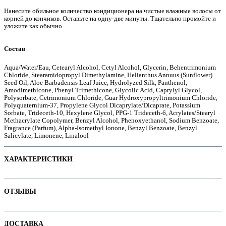
Нанесите обильное количество кондиционера на чистые влажные волосы от
корней до кончиков. Оставьте на одну-две минуты. Тщательно промойте и
уложите как обычно.
е
Состав
Aqua/Water/Eau, Cetearyl Alcohol, Cetyl Alcohol, Glycerin, Behentrimonium
Chloride, Stearamidopropyl Dimethylamine, Helianthus Annuus (Sunflower)
Seed Oil, Aloe Barbadensis Leaf Juice, Hydrolyzed Silk, Panthenol,
Amodimethicone, Phenyl Trimethicone, Glycolic Acid, Caprylyl Glycol,
Polysorbate, Cetrimonium Chloride, Guar Hydroxypropyltrimonium Chloride,
Polyquaternium-37, Propylene Glycol Dicaprylate/Dicaprate, Potassium
Sorbate, Trideceth-10, Hexylene Glycol, PPG-1 Trideceth-6, Acrylates/Stearyl
Methacrylate Copolymer, Benzyl Alcohol, Phenoxyethanol, Sodium Benzoate,
Fragrance (Parfum), Alpha-Isomethyl Ionone, Benzyl Benzoate, Benzyl
Salicylate, Limonene, Linalool
ХАРАКТЕРИСТИКИ
ие
Наименование параметра
Значение параметра
ОТЗЫВЫ
Назначение
Не тестируется на животных
Отзывов пока нет. Ваш может стать первым!
ДОСТАВКА
ы