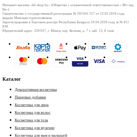
Интернет-магазин «hb-shop.by» (Общество с ограниченной ответственностью «Эйч энд
ия
Би»).
Свидетельство о государственной регистрации № 193 041 317
от 23.02.2018
года,
выдано Минским горисполкомом.
Зарегистрирован в Торговом реестре Республики Беларусь
10.04.2018
года за № 411
838.
Юридический адрес: 220 037, г. Минск, пер. Козлова, д. 7 г, каб. 13, 6 этаж
Каталог
Декоративная косметика
Пищевые добавки
Косметика для лица
Косметика для волос
Косметика для тела
Косметика для мужчин
Косметика для мам и малышей