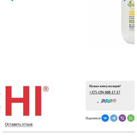
ая
Нужна консультация?
е
+375 (29)
608-17-17
Всего отзывов: 0
Поделиться:
ой
Оставить отзыв