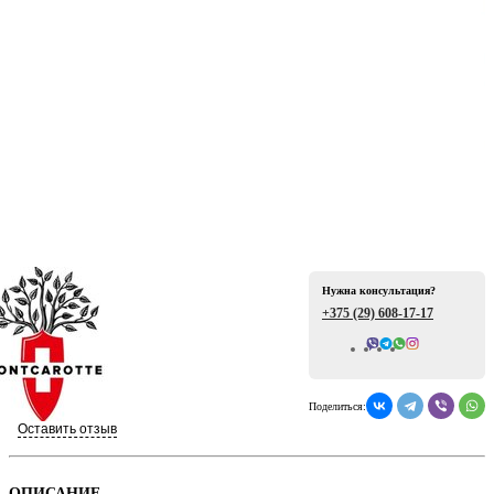
ая
Нужна консультация?
+375 (29)
608-17-17
е
Всего отзывов: 0
Поделиться:
Оставить отзыв
ой
ОПИСАНИЕ