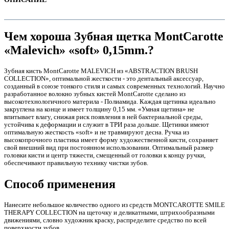
Чем хороша Зубная щетка MontCarotte
«Malevich» «soft» 0,15mm.?
Зубная кисть MontCarotte MALEVICH из «ABSTRACTION BRUSH
COLLECTION», оптимальной жесткости - это дентальный аксессуар,
созданный в союзе тонкого стиля и самых современных технологий. Научно
разработанное волокно зубных кистей MontCarotte сделано из
высокотехнологичного материла - Полиамида. Каждая щетинка идеально
закруглена на конце и имеет толщину 0,15 мм. «Умная щетина» не
впитывает влагу, снижая риск появления в ней бактериальной среды,
устойчива к деформации и служит в ТРИ раза дольше. Щетинки имеют
оптимальную жесткость «soft» и не травмируют десна. Ручка из
е
высокопрочного пластика имеет форму художественной кисти, сохраняет
свой внешний вид при постоянном использовании. Оптимальный размер
головки кисти и центр тяжести, смещенный от головки к концу ручки,
обеспечивают правильную технику чистки зубов.
Способ применения
Нанесите небольшое количество одного из средств MONTCAROTTE SMILE
е
THERAPY COLLECTION на щеточку и деликатными, штрихообразными
движениями, словно художник краску, распределите средство по всей
поверхности зубов.