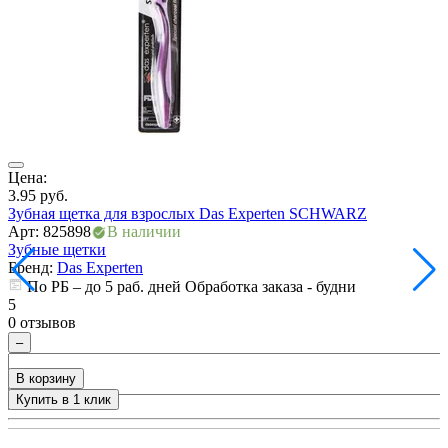
ия
Цена:
Ц
3.95
руб.
3
Зубная щетка для взрослых Das Experten SCHWARZ
Арт: 825898
В наличии
А
Зубные щетки
Бренд:
Das Experten
По РБ – до 5 раб. дней Обработка заказа - будни
5
5
0 отзывов
0
–
В корзину
Купить в 1 клик
+