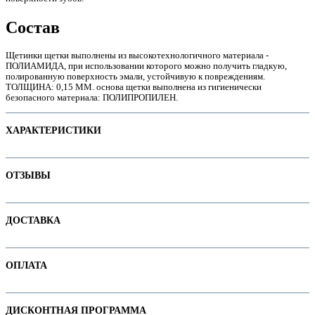
Состав
Щетинки щетки выполнены из высокотехнологичного материала -
е
ПОЛИАМИДА, при использовании которого можно получить гладкую,
полированную поверхность эмали, устойчивую к повреждениям.
ТОЛЩИНА: 0,15 ММ. основа щетки выполнена из гигиенически
безопасного материала: ПОЛИПРОПИЛЕН.
ХАРАКТЕРИСТИКИ
Наименование параметра
Значение параметра
ОТЗЫВЫ
Для детей
Для ортоконструкций
Отзывов пока нет. Ваш может стать первым!
ДОСТАВКА
Основная цена
37.35
Категория
Зубные щетки
ие
В интернет-магазине доступны варианты доставки:
Бренд
Montcarotte
ОПЛАТА
1. Доставка курьером по Минску
2. Доставка по РБ с помощью служб "Белпочта" или "Европочта"
Оплачивайте покупки удобным способом. В интернет-магазине доступны
ДИСКОНТНАЯ ПРОГРАММА
ы