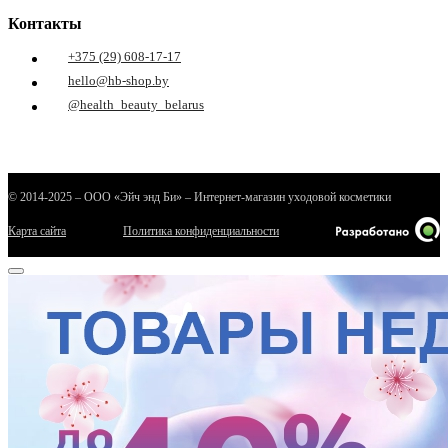
Контакты
+375 (29) 608-17-17
hello@hb-shop.by
@health_beauty_belarus
© 2014-2025 – ООО «Эйч энд Би» – Интернет-магазин уходовой косметики
Карта сайта
Политика конфиденциальности