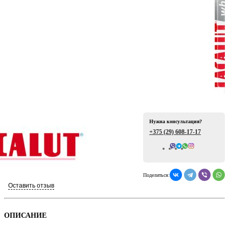
ая
Нужна консультация?
+375 (29)
608-17-17
Всего отзывов: 0
е
Поделиться:
Оставить отзыв
ой
ОПИСАНИЕ