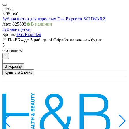
Цена:
Ц
3.95
руб.
3
Зубная щетка для взрослых Das Experten SCHWARZ
Арт: 825898
В наличии
А
Зубные щетки
Бренд:
Das Experten
По РБ – до 5 раб. дней Обработка заказа - будни
5
5
0 отзывов
0
ры
–
В корзину
Купить в 1 клик
+