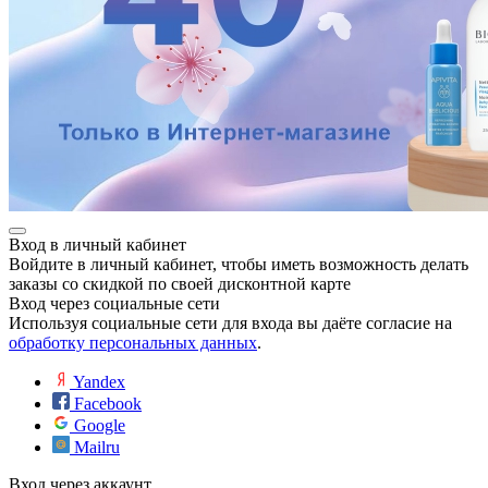
е
Вход в личный кабинет
Войдите в личный кабинет, чтобы иметь возможность делать
заказы со скидкой по своей дисконтной карте
Вход через социальные сети
ные
Используя социальные сети для входа вы даёте согласие на
обработку персональных данных
.
Yandex
Facebook
Google
Mailru
ы
Вход через аккаунт