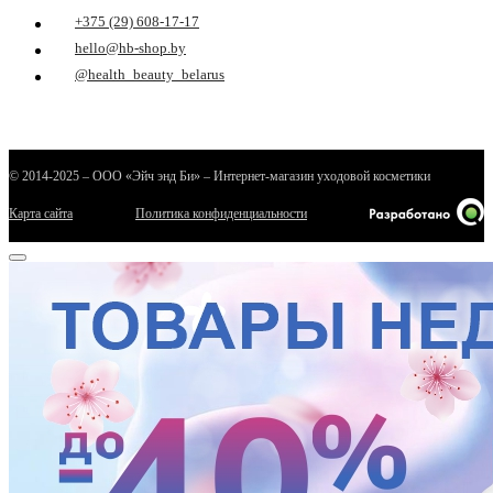
+375 (29) 608-17-17
hello@hb-shop.by
@health_beauty_belarus
© 2014-2025 – ООО «Эйч энд Би» – Интернет-магазин уходовой косметики
Карта сайта
Политика конфиденциальности