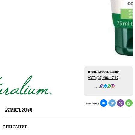
ая
Нужна консультация?
+375 (29)
608-17-17
Всего отзывов: 0
е
Поделиться:
Оставить отзыв
ой
ОПИСАНИЕ