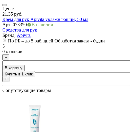
Цена:
Ц
21.35
руб.
5
Крем для рук Apivita увлажняющий, 50 мл
К
Арт: 073350
В наличии
А
Средства для рук
С
Бренд:
Apivita
По РБ – до 5 раб. дней Обработка заказа - будни
5
5
0 отзывов
0
ры
–
В корзину
Купить в 1 клик
+
Сопутствующие товары