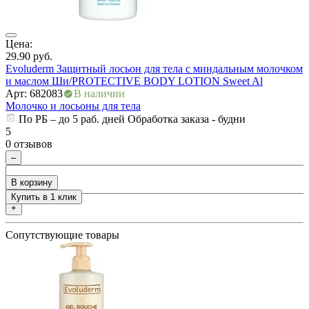
ия
Цена:
Ц
29.90
руб.
3
Evoluderm Защитный лосьон для тела с миндальным молочком
М
и маслом Ши/PROTECTIVE BODY LOTION Sweet Al
Ж
Арт: 682083
В наличии
А
Молочко и лосьоны для тела
М
По РБ – до 5 раб. дней Обработка заказа - будни
5
0 отзывов
5
0
–
В корзину
Купить в 1 клик
+
Сопутствующие товары