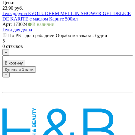
Цена:
Ц
23.90
руб.
4
Гель д/душа EVOLUDERM MELT-IN SHOWER GEL DELICE
Г
DE KARITE с маслом Карите 500мл
А
Арт: 173024
В наличии
Г
Гели для душа
По РБ – до 5 раб. дней Обработка заказа - будни
5
5
0 отзывов
0
–
В корзину
Купить в 1 клик
+