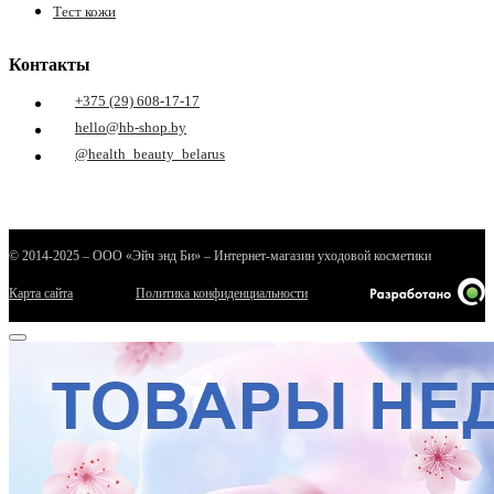
Тест кожи
Контакты
+375 (29) 608-17-17
hello@hb-shop.by
@health_beauty_belarus
е
© 2014-2025 – ООО «Эйч энд Би» – Интернет-магазин уходовой косметики
Карта сайта
Политика конфиденциальности
ные
ы