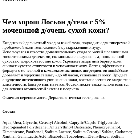
Чем хорош Лосьон д/тела с 5%
мочевиной д/очень сухой кожи?
Ежедневный деликатный уход за кожей тела, подходит и для гиперсухой,
проблемной кожи тела, склонной к раздражениям и зуду.
Используется в качестве дополнительного ухода за кожей с различными
косметическими дефектами, связанными с шелушением, повышенной
сухостью, шероховатостью кожи. Укрепляет защитный барьер кожи,
снимает чувство стянутости и успокаивает кожу. Легкая, эффективная
формула с мочевиной и комплексом активных ингредиентов numis®care
добавляет и удерживает влагу - до 48 часов, успокаивает кожу. Придает
ощущение интенсивного увлажнения кожи, восстановления ее гладкости и
е
эластичности. Быстро впитывается. Лосьон может также использоваться
для лечения атопической экземы и псориаза.
Отличная переносимость. Дерматологически тестировано.
Состав
Aqua, Urea, Glycerin, Cetearyl Alcohol, Caprylic/Capric Triglyceride,
е
Hydrogenated Polydecene, Pentaerythrityl Distearate, Phenoxyethanol,
Dimethicone, Panthenol, Sodium Lactate, Sodium Cetearyl Sulfate, Carbomer,
Xanthan Gum, Lactic Acid, Bisabolol, Tocopherol, Diethylhexyl Sodium