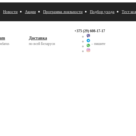
Новости
Акции
Программа лояльности
Подбор ухода
Тест ко
+375 (29)
608-17-17
ram
Доставка
elarus
по всей Беларуси
– пишите