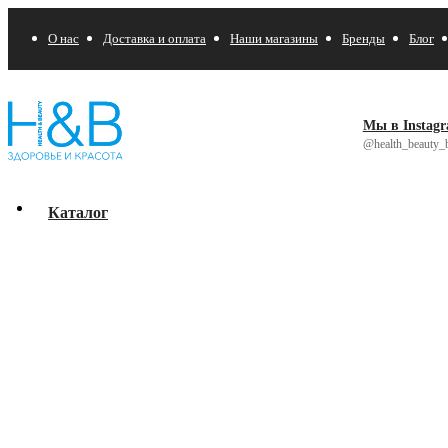
О нас
Доставка и оплата
Наши магазины
Бренды
Блог
Мы в Instag
@health_beauty_b
Каталог