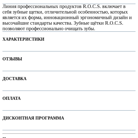
Линия профессиональных продуктов R.O.C.S. включает в
себя зубные щетки, отличительной особенностью, которых
является их форма, инновационный эргономичный дизайн и
высочайшие стандарты качества. Зубные щётки R.O.C.S.
позволяют профессионально очищать зубы.
ХАРАКТЕРИСТИКИ
Наименование параметра
Значение параметра
ОТЗЫВЫ
Для детей
Для ортоконструкций
Отзывов пока нет. Ваш может стать первым!
ДОСТАВКА
Основная цена
17.85
е
Категория
Зубные щетки
В интернет-магазине доступны варианты доставки:
Бренд
R.O.C.S
ОПЛАТА
1. Доставка курьером по Минску
2. Доставка по РБ с помощью служб "Белпочта" или "Европочта"
Оплачивайте покупки удобным способом. В интернет-магазине доступны
ДИСКОНТНАЯ ПРОГРАММА
варианты оплаты:
Подробнее про все способы смотрите на странице "
Доставка
"
е
1. Наличными. При самовывозе или доставке курьером.
В сети магазинов H&B действует программа лояльности для