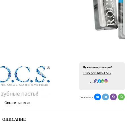
ая
Нужна консультация?
+375 (29)
608-17-17
Всего отзывов: 0
е
Поделиться:
Оставить отзыв
ой
ОПИСАНИЕ