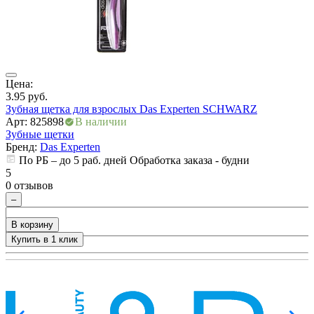
Цена:
Ц
3.95
руб.
3
Зубная щетка для взрослых Das Experten SCHWARZ
Арт: 825898
В наличии
А
ры
Зубные щетки
Бренд:
Das Experten
По РБ – до 5 раб. дней Обработка заказа - будни
5
5
0 отзывов
0
–
В корзину
Купить в 1 клик
+