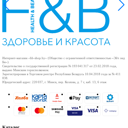
ия
Интернет-магазин «hb-shop.by» (Общество с ограниченной ответственностью «Эйч энд
Би»).
Свидетельство о государственной регистрации № 193 041 317
от 23.02.2018
года,
выдано Минским горисполкомом.
Зарегистрирован в Торговом реестре Республики Беларусь
10.04.2018
года за № 411
838.
Юридический адрес: 220 037, г. Минск, пер. Козлова, д. 7 г, каб. 13, 6 этаж
Каталог