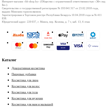
Интернет-магазин «hb-shop.by» (Общество с ограниченной ответственностью «Эйч энд
Би»).
Свидетельство о государственной регистрации № 193 041 317
от 23.02.2018
года,
выдано Минским горисполкомом.
Зарегистрирован в Торговом реестре Республики Беларусь
10.04.2018
года за № 411
838.
Юридический адрес: 220 037, г. Минск, пер. Козлова, д. 7 г, каб. 13, 6 этаж
ры
Каталог
Декоративная косметика
Пищевые добавки
Косметика для лица
Косметика для волос
Косметика для тела
Косметика для мужчин
Косметика для мам и малышей