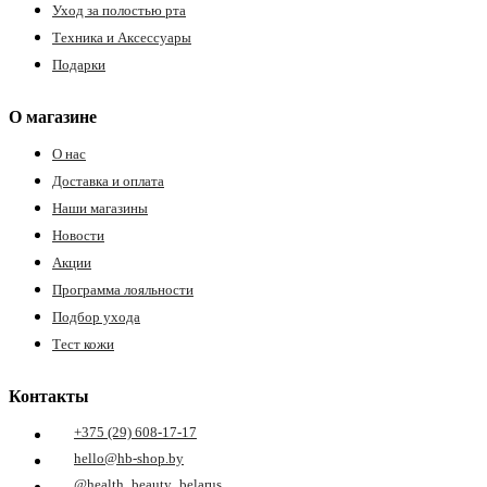
Уход за полостью рта
ия
Техника и Аксессуары
Подарки
О магазине
О нас
Доставка и оплата
Наши магазины
Новости
Акции
Программа лояльности
Подбор ухода
Тест кожи
Контакты
+375 (29) 608-17-17
hello@hb-shop.by
@health_beauty_belarus