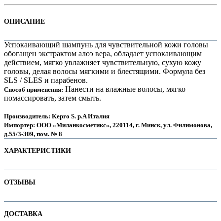
ОПИСАНИЕ
Успокаивающий шампунь для чувствительной кожи головы
обогащен экстрактом алоэ вера, обладает успокаивающим
действием, мягко увлажняет чувствительную, сухую кожу
головы, делая волосы мягкими и блестящими. Формула без
SLS / SLES и парабенов.
Нанести на влажные волосы, мягко
Способ применения:
помассировать, затем смыть.
Производитель: Kepro S. p.A Италия
Импортер: ООО «Миланкосметикс», 220114, г. Минск, ул. Филимонова,
е
д.55/3-309, пом. № 8
ХАРАКТЕРИСТИКИ
Наименование параметра
Значение параметра
ОТЗЫВЫ
Бессульфатные
true
е
Для детей
Отзывов пока нет. Ваш может стать первым!
ДОСТАВКА
Назначение