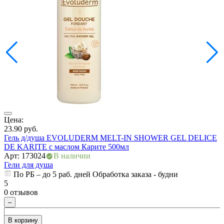
Цена:
Ц
23.90
руб.
4
Гель д/душа EVOLUDERM MELT-IN SHOWER GEL DELICE
Г
DE KARITE с маслом Карите 500мл
А
Арт: 173024
В наличии
Г
Гели для душа
По РБ – до 5 раб. дней Обработка заказа - будни
5
5
0 отзывов
0
–
В корзину