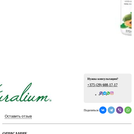
ая
Нужна консультация?
+375 (29)
608-17-17
е
Всего отзывов: 0
Поделиться:
Оставить отзыв
ой
ОПИСАНИЕ