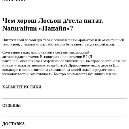
Чем хорош Лосьон д/тела питат.
Naturalium «Папайя»?
Питательный лосьон для тела с великолепным ароматом и нежной тающей
текстурой, специально разработан для бережного ухода вашей кожи.
Сочетание таких компонентов в составе, как мощный
антиоксидант витамин Е, глицерин и провитамин В5 (Д-
пантенол), обеспечивает эффективное увлажнение, быстрое восстановление
и защиту кожи от внешних воздействий. Драгоценное масло дерева Ши,
входящее в состав, питает и ухаживает за вашей кожей, придает коже
шелковистость и эластичность. Быстро впитывается без липкой пленки.
е
ХАРАКТЕРИСТИКИ
Наименование параметра
Значение параметра
ОТЗЫВЫ
Основная цена
21.75
е
Категория
Молочко и лосьоны для тела
Отзывов пока нет. Ваш может стать первым!
ДОСТАВКА
Бренд
Naturalium