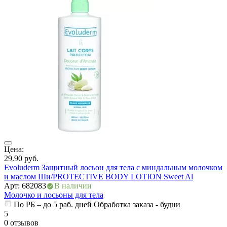
ры
Цена:
Ц
29.90
руб.
3
Evoluderm Защитный лосьон для тела с миндальным молочком
М
и маслом Ши/PROTECTIVE BODY LOTION Sweet Al
Ж
Арт: 682083
В наличии
А
Молочко и лосьоны для тела
М
По РБ – до 5 раб. дней Обработка заказа - будни
5
0 отзывов
5