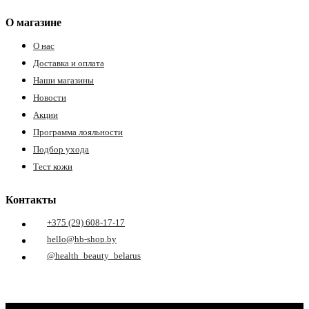
О магазине
О нас
Доставка и оплата
Наши магазины
Новости
Акции
Программа лояльности
Подбор ухода
Тест кожи
Контакты
+375 (29) 608-17-17
hello@hb-shop.by
@health_beauty_belarus