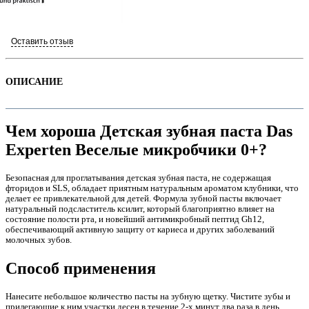
Оставить отзыв
ОПИСАНИЕ
Чем хороша Детская зубная паста Das
Experten Веселые микробчики 0+?
Безопасная для проглатывания детская зубная паста, не содержащая
е
фторидов и SLS, обладает приятным натуральным ароматом клубники, что
делает ее привлекательной для детей. Формула зубной пасты включает
натуральный подсластитель ксилит, который благоприятно влияет на
состояние полости рта, и новейший антимикробный пептид Gh12,
обеспечивающий активную защиту от кариеса и других заболеваний
молочных зубов.
Способ применения
е
Нанесите небольшое количество пасты на зубную щетку. Чистите зубы и
прилегающие к ним участки десен в течение 2-х минут два раза в день.