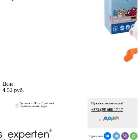
ая
Цена:
4.52 руб.
е
Нужна консультация?
Доставка по РБ - до 5 раб. дней
Обработка заказа - будни
+375 (29)
608-17-17
ой
Всего отзывов: 0
Поделиться: