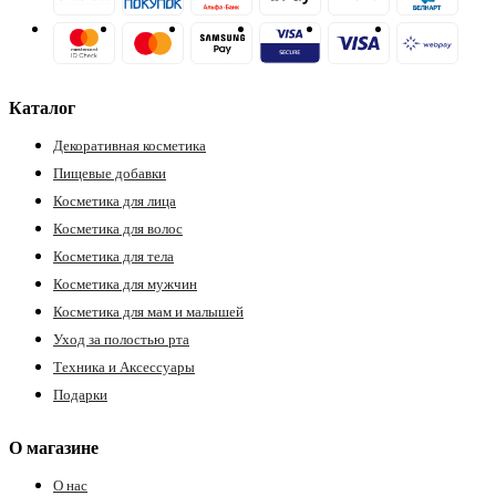
ия
Каталог
Декоративная косметика
Пищевые добавки
Косметика для лица
Косметика для волос
Косметика для тела
Косметика для мужчин
Косметика для мам и малышей
Уход за полостью рта
Техника и Аксессуары
Подарки
О магазине
О нас