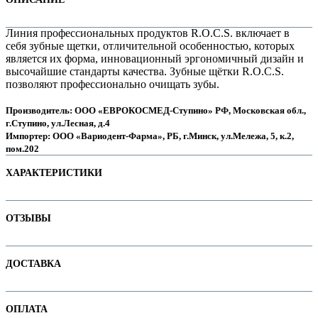
Линия профессиональных продуктов R.O.C.S. включает в
себя зубные щетки, отличительной особенностью, которых
является их форма, инновационный эргономичный дизайн и
высочайшие стандарты качества. Зубные щётки R.O.C.S.
позволяют профессионально очищать зубы.
Производитель: ООО «ЕВРОКОСМЕД-Ступино» РФ, Московская обл.,
г.Ступино, ул.Лесная, д.4
Импортер: ООО «Вариодент-Фарма», РБ, г.Минск, ул.Мележа, 5, к.2,
пом.202
ХАРАКТЕРИСТИКИ
е
Наименование параметра
Значение параметра
ОТЗЫВЫ
Для детей
Для ортоконструкций
Отзывов пока нет. Ваш может стать первым!
ДОСТАВКА
Основная цена
16.60
Категория
Зубные щетки
е
В интернет-магазине доступны варианты доставки:
Бренд
R.O.C.S
ОПЛАТА