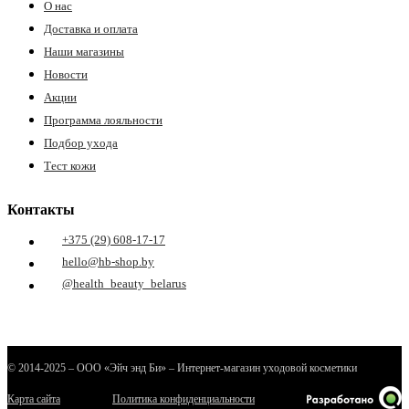
О нас
Доставка и оплата
Наши магазины
Новости
Акции
Программа лояльности
Подбор ухода
Тест кожи
Контакты
+375 (29) 608-17-17
hello@hb-shop.by
@health_beauty_belarus
© 2014-2025 – ООО «Эйч энд Би» – Интернет-магазин уходовой косметики
Карта сайта
Политика конфиденциальности