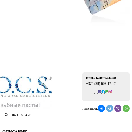
ая
Нужна консультация?
+375 (29)
608-17-17
е
Всего отзывов: 0
Поделиться:
Оставить отзыв
ой
ОПИСАНИЕ