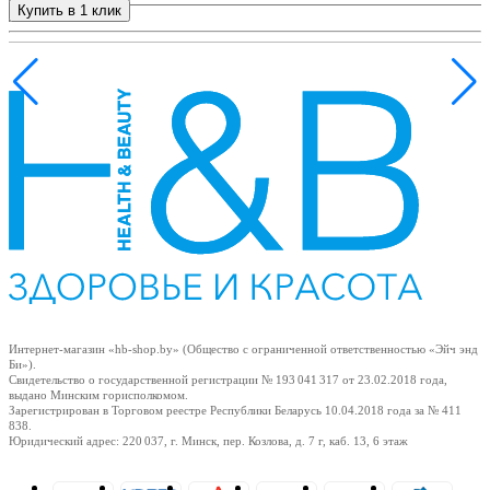
Купить в 1 клик
ия
+
Интернет-магазин «hb-shop.by» (Общество с ограниченной ответственностью «Эйч энд
Би»).
Свидетельство о государственной регистрации № 193 041 317
от 23.02.2018
года,
выдано Минским горисполкомом.
Зарегистрирован в Торговом реестре Республики Беларусь
10.04.2018
года за № 411
838.
Юридический адрес: 220 037, г. Минск, пер. Козлова, д. 7 г, каб. 13, 6 этаж