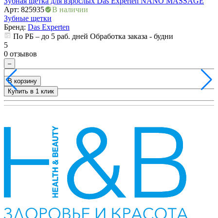
Зубная щетка для взрослых Das Experten NANO MASSAGE
З
ия
Арт: 825935
В наличии
А
Зубные щетки
Бренд:
Das Experten
По РБ – до 5 раб. дней Обработка заказа - будни
5
5
0 отзывов
0
–
В корзину
Купить в 1 клик
+