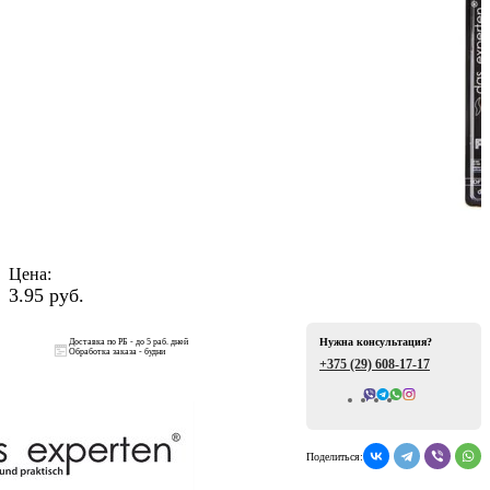
ая
Цена:
3.95 руб.
е
Нужна консультация?
Доставка по РБ - до 5 раб. дней
Обработка заказа - будни
+375 (29)
608-17-17
ой
Всего отзывов: 0
Поделиться: