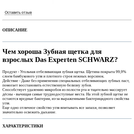
Оставить отзыв
ОПИСАНИЕ
Чем хороша Зубная щетка для
взрослых Das Experten SCHWARZ?
Продукт - Угольная отбеливающая зубная щетка. Щетина покрыта 99,9%
слоем бамбукового угля и плотного строя нежных ворсинок.
е
Действие - Даже без применения специальных отбеливающих зубных паст,
помогает восстановить естественную белизну зубов.
Способствует удалению микробов из полости рта и тщательно массирует
дёсны - вычищая самые труднодоступные места. На этой зубной щетке не
остаются вредные бактерии, из-за выраженными бактерицидного свойства
угля.
Еще одно отличное свойство угля впитывать все запахи, позволяет
значительно освежить дыхание.
е
ХАРАКТЕРИСТИКИ