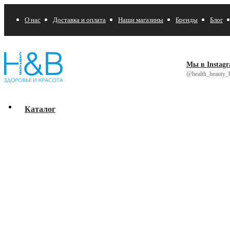
О нас
Доставка и оплата
Наши магазины
Бренды
Блог
Мы в Instag
@health_beauty_b
Каталог