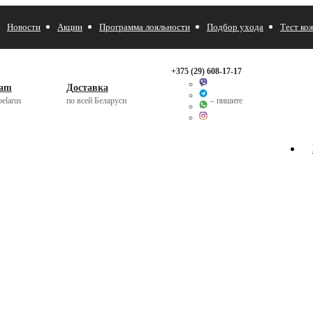
Новости
Акции
Программа лояльности
Подбор ухода
Тест ко
+375 (29)
608-17-17
ram
Доставка
elarus
по всей Беларуси
– пишите