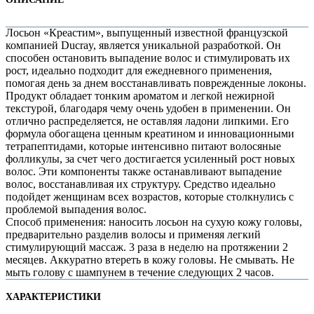
Лосьон «Креастим», выпущенный известной французской
компанией Ducray, является уникальной разработкой. Он
способен остановить выпадение волос и стимулировать их
рост, идеально подходит для ежедневного применения,
помогая день за днем восстанавливать поврежденные локоны.
Продукт обладает тонким ароматом и легкой нежирной
текстурой, благодаря чему очень удобен в применении. Он
отлично распределяется, не оставляя ладони липкими. Его
формула обогащена ценным креатином и инновационными
тетрапептидами, которые интенсивно питают волосяные
фолликулы, за счет чего достигается усиленный рост новых
волос. Эти компоненты также останавливают выпадение
волос, восстанавливая их структуру. Средство идеально
е
подойдет женщинам всех возрастов, которые столкнулись с
проблемой выпадения волос.
Способ применения: наносить лосьон на сухую кожу головы,
предварительно разделив волосы и применяя легкий
стимулирующий массаж. 3 раза в неделю на протяжении 2
месяцев. Аккуратно втереть в кожу головы. Не смывать. Не
мыть голову с шампунем в течение следующих 2 часов.
е
ХАРАКТЕРИСТИКИ