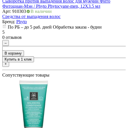
Cыворотка против выпадения волос для мужчин Фито
1
ия
Фитоциан-Мэн / Phyto Phytocyane-men, 12X3.5 мл
С
Арт: 910303
В наличии
Ф
Средства от выпадения волос
А
Бренд:
Phyto
С
По РБ – до 5 раб. дней Обработка заказа - будни
5
0 отзывов
5
0
–
В корзину
Купить в 1 клик
+
Сопутствующие товары