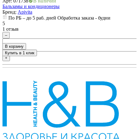
Арт: 071738
В наличии
А
Бальзамы и кондиционеры
Б
Бренд:
Apivita
По РБ – до 5 раб. дней Обработка заказа - будни
5
5
1 отзыв
0
–
В корзину
Купить в 1 клик
+