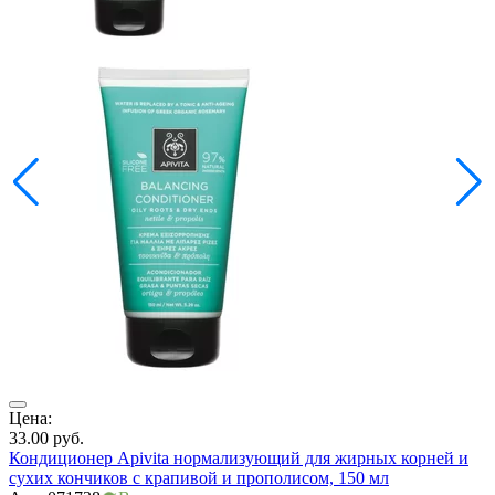
Цена:
Ц
33.00
руб.
3
Кондиционер Apivita нормализующий для жирных корней и
К
сухих кончиков с крапивой и прополисом, 150 мл
с