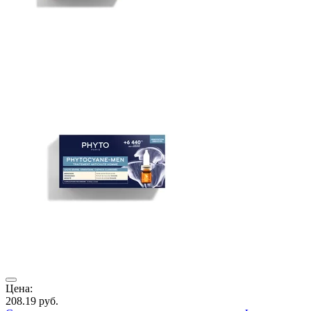
ры
Цена:
208.19
руб.
Ц