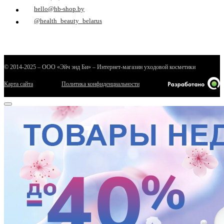
hello@hb-shop.by
@health_beauty_belarus
© 2014-2025 – ООО «Эйч энд Би» – Интернет-магазин уходовой косметики
Карта сайта
Политика конфиденциальности
е
ные
ы