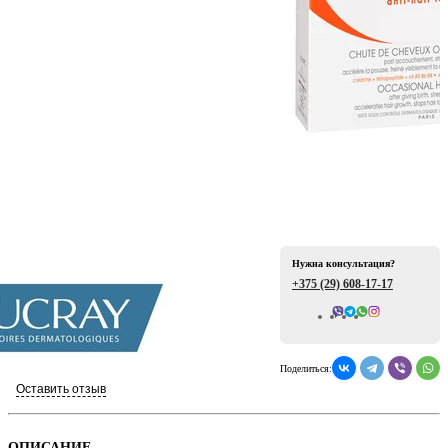
ая
Нужна консультация?
+375 (29)
608-17-17
е
Всего отзывов: 0
Поделиться:
Оставить отзыв
ой
ОПИСАНИЕ