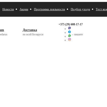
Новости
Акции
Программа лояльности
Подбор ухода
Тест ко
+375 (29)
608-17-17
ram
Доставка
elarus
по всей Беларуси
– пишите