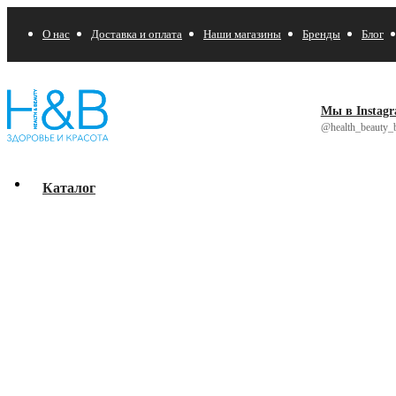
О нас
Доставка и оплата
Наши магазины
Бренды
Блог
Мы в Instag
@health_beauty_b
Каталог