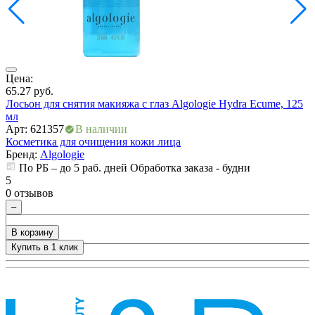
Цена:
Ц
65.27
руб.
4
Лосьон для снятия макияжа с глаз Algologie Hydra Ecume, 125
С
мл
D
Арт: 621357
В наличии
А
Косметика для очищения кожи лица
К
Бренд:
Algologie
По РБ – до 5 раб. дней Обработка заказа - будни
5
5
0 отзывов
0
–
В корзину
Купить в 1 клик
+