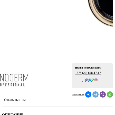
ая
Нужна консультация?
+375 (29)
608-17-17
е
Всего отзывов: 0
Поделиться:
Оставить отзыв
ой
ОПИСАНИЕ