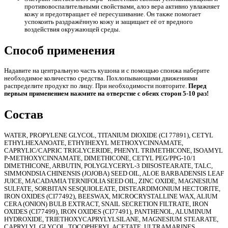
противовоспалительными свойствами, алоэ вера активно увлажняет
кожу и предотвращает её пересушивание. Он также помогает
успокоить раздражённую кожу и защищает её от вредного
воздействия окружающей среды.
е
Способ применения
Надавите на центральную часть кушона и с помощью спонжа наберите
необходимое количество средства. Похлопывающими движениями
распределите продукт по лицу. При необходимости повторите.
Перед
первым применением нажмите на отверстие с обеих сторон 5-10 раз!
Состав
WATER, PROPYLENE GLYCOL, TITANIUM DIOXIDE (CI 77891), CETYL
ETHYLHEXANOATE, ETHYIHEXYL METHOXYCINNAMATE,
CAPRYLIC/CAPRIC TRIGLYCERIDE, PHENYL TRIMETHICONE, ISOAMYL
P-METHOXYCINNAMATE, DIMETHICONE, CETYL PEG/PPG-10/1
DIMETHICONE, ARBUTIN, POLYGLYCERYL-3 DIISOSTEARATE, TALC,
SIMMONDSIA CHINENSIS (JOJOBA) SEED OIL, ALOE BARBADENSIS LEAF
ие
JUICE, MACADAMIA TERNIFOLIA SEED OIL, ZINC OXIDE, MAGNESIUM
SULFATE, SORBITAN SESQUIOLEATE, DISTEARDIMONIUM HECTORITE,
IRON OXIDES (CI77492), BEESWAX, MICROCRYSTALLINE WAX, ALIUM
CERA (ONION) BULB EXTRACT, SNAIL SECRETION FILTRATE, IRON
OXIDES (CI77499), IRON OXIDES (CI77491), PANTHENOL, ALUMINUM
HYDROXIDE, TRIETHOXYCAPRYLYLSILANE, MAGNESIUM STEARATE,
ы
CAPRYLYL GLYCOL, TOCOPHERYL ACETATE, ULTRAMARINES