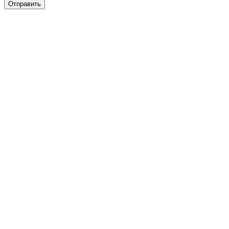
Отправить
разии