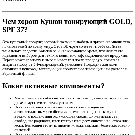
Чем хорош Кушон тонирующий GOLD,
SPF 37?
Это культовый продукт, который заслужил любовь и признание множества
пользователей по всему миру. Этот BB-крем сочетает в себе свойства
тонального средства, консилера и ухаживающего крема, что делает его
идеальным выбором для тех, кто ценит многофункциональные продукты.
Перекрывает красноту и выравнивает тон после процедур, помогает
защитить кожу от УФ-повреждений, увлажняет. Подходит для кожи
склонной к куперозу, матирующий продукт с солнцезащитным фактором.
Бархатный финиш.
е
Какие активные компоненты?
Масло семян жожоба - интенсивно смягчает, увлажняет и защищает
даже самую чувствительную кожу.
Экстракт зеленого чая - известный своими мощными
антиоксидантными свойствами, помогает защитить кожу от
вредного воздействия окружающей среды. Он нейтрализует
свободные радикалы, препятствуя процессу окисления и старения
е
кожи. Благодаря этому компоненту, кожа выглядит более здоровой и
сияющей.
Экстракт листьев алоэ вера - известный своими успокаивающими и